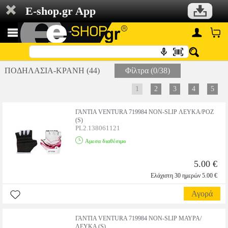
E-shop.gr App
ΠΟΔΗΛΑΣΙΑ-ΚΡΑΝΗ (44)
Φίλτρα (0/38)
1
2
3
4
5
ΓΑΝΤΙΑ VENTURA 719984 NON-SLIP ΛΕΥΚΑ/ΡΟΖ
(S)
PL2.138061121
Αμεσα διαθέσιμο
5.00 €
Ελάχιστη 30 ημερών 5.00 €
Αγορά
ΓΑΝΤΙΑ VENTURA 719984 NON-SLIP ΜΑΥΡΑ/
ΛΕΥΚΑ (S)