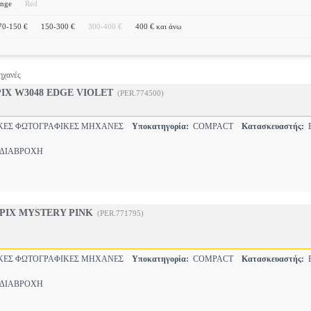
nge
Red
70-150 €
150-300 €
300-400 €
400 € και άνω
ηχανές
IX W3048 EDGE VIOLET
(PER.774500)
ΕΣ ΦΩΤΟΓΡΑΦΙΚΕΣ ΜΗΧΑΝΕΣ
Υποκατηγορία:
COMPACT
Κατασκευαστής:
E
ΙΑΒΡΟΧΗ
PIX MYSTERY PINK
(PER.771795)
ΕΣ ΦΩΤΟΓΡΑΦΙΚΕΣ ΜΗΧΑΝΕΣ
Υποκατηγορία:
COMPACT
Κατασκευαστής:
E
ΙΑΒΡΟΧΗ