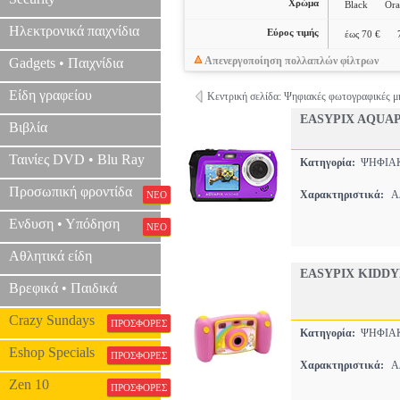
Χρώμα
Black
Ora
Ηλεκτρονικά παιχνίδια
Εύρος τιμής
έως 70 €
Απενεργοποίηση πολλαπλών φίλτρων
Gadgets • Παιχνίδια
Είδη γραφείου
Κεντρική σελίδα: Ψηφιακές φωτογραφικές μ
EASYPIX AQUAP
Βιβλία
Ταινίες DVD • Blu Ray
Κατηγορία:
ΨΗΦΙΑΚ
Προσωπική φροντίδα
Χαρακτηριστικά:
ΑΔ
ΝΕΟ
Ενδυση • Υπόδηση
ΝΕΟ
Αθλητικά είδη
EASYPIX KIDDY
Βρεφικά • Παιδικά
Crazy Sundays
ΠΡΟΣΦΟΡΕΣ
Κατηγορία:
ΨΗΦΙΑΚ
Eshop Specials
ΠΡΟΣΦΟΡΕΣ
Χαρακτηριστικά:
ΑΔ
Zen 10
ΠΡΟΣΦΟΡΕΣ