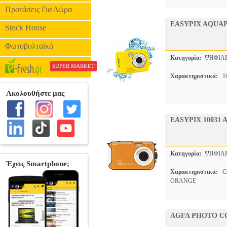
Προτάσεις Για Δώρα
EASYPIX AQUAP
Stock House
Φωτοβολταϊκά
Κατηγορία:
ΨΗΦΙΑΚ
SUPER MARKET
Χαρακτηριστικά:
16
EASYPIX 10031
Κατηγορία:
ΨΗΦΙΑΚ
Χαρακτηριστικά:
CO
ORANGE
AGFA PHOTO C