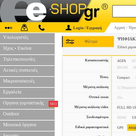
Login / Εγγραφή
Αρχική
>
Ήχος
Υπολογιστές
ΨΗΦΙΑΚ
Φίλτρα
Ειδικά χαρα
Ήχος • Εικόνα
Τηλεπικοινωνίες
Κατασκευαστής
AGFA
A
RICOH
S
Λευκές συσκευές
Τύπος
Compact
Μικροσυσκευές
Μέγιστη ανάλυση
12 Megapixe
Εργαλεία
Οπτικό zoom
25x
Οργανα γυμναστικής
ΝΕΟ
Μέγιστη ανάλυση video
FULL HD 19
Outdoor
Συνδεσιμότητα
HDMI
U
Μουσικά όργανα
Ειδικά χαρακτηριστικά
GPS
Αδιά
Security