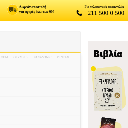
Δωρεάν αποστολή
Για τηλεφωνικές παραγγελίες
211 500 0 500
για αγορές άνω των 90€
OEM
OLYMPUS
PANASONIC
PENTAX