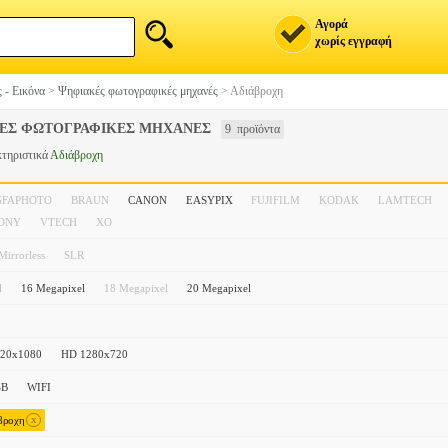
Αγορά
χωρίς εγγραφή
 - Εικόνα
>
Ψηφιακές φωτογραφικές μηχανές
>
Αδιάβροχη
ΕΣ ΦΩΤΟΓΡΑΦΙΚΕΣ ΜΗΧΑΝΕΣ
9 προϊόντα
κτηριστικά
Αδιάβροχη
GFAPHOTO
BRAUN
CANON
EASYPIX
FUJIFILM
KODAK
LAMTECH
ONY
VTECH
XO
Mirrorless
SLR
l
16 Megapixel
18 Megapixel
20 Megapixel
20x1080
HD 1280x720
SB
WIFI
x
βροχη