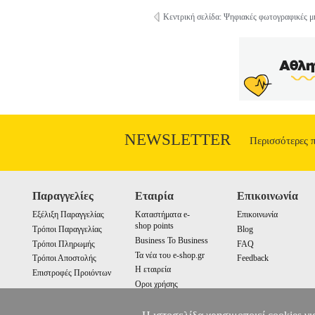
Κεντρική σελίδα: Ψηφιακές φωτογραφικές μ
NEWSLETTER
Περισσότερες 
Παραγγελίες
Εταιρία
Επικοινωνία
Εξέλιξη Παραγγελίας
Καταστήματα e-
Επικοινωνία
shop points
Τρόποι Παραγγελίας
Blog
Business To Business
Τρόποι Πληρωμής
FAQ
Τα νέα του e-shop.gr
Τρόποι Αποστολής
Feedback
Η εταιρεία
Επιστροφές Προιόντων
Οροι χρήσης
Cookies