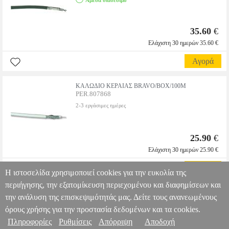
Αμεσα διαθέσιμο
35.60
€
Ελάχιστη 30 ημερών 35.60 €
Αγορά
KAΛΩΔΙΟ ΚΕΡΑΙΑΣ BRAVO/BOX/100M
PER.807868
2-3 εργάσιμες ημέρες
25.90
€
Ελάχιστη 30 ημερών 25.90 €
Αγορά
Η ιστοσελίδα χρησιμοποιεί cookies για την ευκολία της
περιήγησης, την εξατομίκευση περιεχομένου και διαφημίσεων και
την ανάλυση της επισκεψιμότητάς μας. Δείτε τους ανανεωμένους
όρους χρήσης για την προστασία δεδομένων και τα cookies.
Πληροφορίες
Ρυθμίσεις
Απόρριψη
Αποδοχή
Πληροφορίες & Υπηρεσίες >