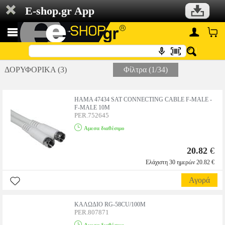
E-shop.gr App
ΔΟΡΥΦΟΡΙΚΑ (3)
Φίλτρα (1/34)
HAMA 47434 SAT CONNECTING CABLE F-MALE -
F-MALE 10M
PER.752645
Αμεσα διαθέσιμο
20.82
€
Ελάχιστη 30 ημερών 20.82 €
Αγορά
ΚΑΛΩΔΙΟ RG-58CU/100Μ
PER.807871