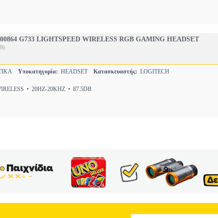
000864 G733 LIGHTSPEED WIRELESS RGB GAMING HEADSET
9)
ΤΙΚΑ
Υποκατηγορία:
HEADSET
Κατασκευαστής:
LOGITECH
RELESS • 20HZ-20KHZ • 87.5DB