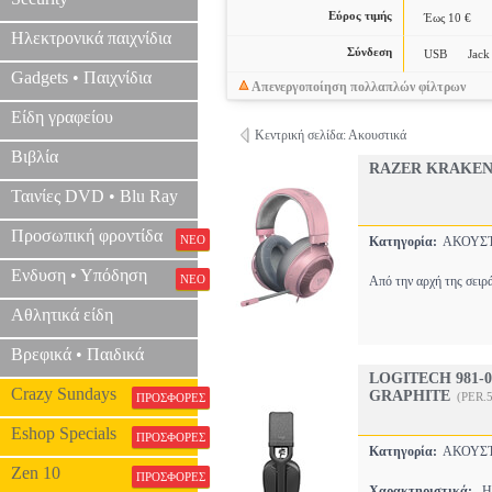
Εύρος τιμής
Έως 10 €
Ηλεκτρονικά παιχνίδια
Σύνδεση
USB
Jack
Gadgets • Παιχνίδια
Απενεργοποίηση πολλαπλών φίλτρων
Είδη γραφείου
Κεντρική σελίδα: Ακουστικά
Βιβλία
RAZER KRAKEN
Ταινίες DVD • Blu Ray
Προσωπική φροντίδα
ΝΕΟ
Κατηγορία:
ΑΚΟΥΣ
Ενδυση • Υπόδηση
ΝΕΟ
Από την αρχή της σειρά
Αθλητικά είδη
Βρεφικά • Παιδικά
LOGITECH 981-
Crazy Sundays
GRAPHITE
(PER.
ΠΡΟΣΦΟΡΕΣ
Eshop Specials
ΠΡΟΣΦΟΡΕΣ
Κατηγορία:
ΑΚΟΥΣ
Zen 10
ΠΡΟΣΦΟΡΕΣ
Χαρακτηριστικά:
HE