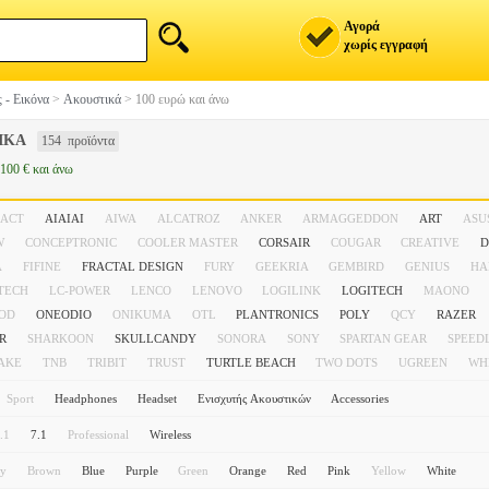
Αγορά
χωρίς εγγραφή
 - Εικόνα
>
Ακουστικά
>
100 ευρώ και άνω
ΙΚΑ
154 προϊόντα
100 € και άνω
ACT
AIAIAI
AIWA
ALCATROZ
ANKER
ARMAGGEDDON
ART
ASU
W
CONCEPTRONIC
COOLER MASTER
CORSAIR
COUGAR
CREATIVE
D
A
FIFINE
FRACTAL DESIGN
FURY
GEEKRIA
GEMBIRD
GENIUS
H
TECH
LC-POWER
LENCO
LENOVO
LOGILINK
LOGITECH
MAONO
OD
ONEODIO
ONIKUMA
OTL
PLANTRONICS
POLY
QCY
RAZER
R
SHARKOON
SKULLCANDY
SONORA
SONY
SPARTAN GEAR
SPEED
AKE
TNB
TRIBIT
TRUST
TURTLE BEACH
TWO DOTS
UGREEN
WH
Sport
Headphones
Headset
Ενισχυτής Ακουστικών
Accessories
.1
7.1
Professional
Wireless
ey
Brown
Blue
Purple
Green
Orange
Red
Pink
Yellow
White