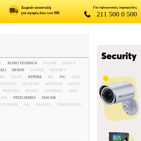
Δωρεάν αποστολή
Για τηλεφωνικές παραγγελίες
211 500 0 500
για αγορές άνω των 90€
S
AUDIO TECHNICA
AVLINK
BASEUS
ALI
DENON
EDIFIER
ENDORFY
AMA
HAVIT
HYPERX
JBL
JVC
KOSS
MAXLIFE
MELICONI
MONSTER
NACON
REBELTEC
REMAX
SANDBERG
SBOX
LINK
STEELSERIES
TASCAM
ITE SHARK
WK
XANLITE
ZEROGROUND