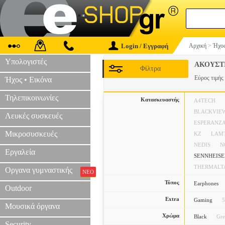
Login / Εγγραφή
Αρχική
>
Ήχος
Υπολογιστές
ΑΚΟΥΣΤ
Φίλτρα
Εύρος τιμής
Ήχος • Εικόνα
Τηλεπικοινωνίες
Κατασκευαστής
A4TECH
BLACKVIE
Λευκές συσκευές
ESPERANZ
Μικροσυσκευές
KZ
LAM
NEDIS
N
Εργαλεία
SENNHEISE
THERMALT
Οργανα γυμναστικής
ΝΕΟ
Τύπος
Earphones
Outdoor
Extra
Gaming
5
Μουσικά όργανα
Χρώμα
Black
Gr
Security