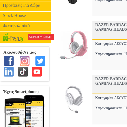
Προτάσεις Για Δώρα
Stock House
RAZER BARRAC
Φωτοβολταϊκά
GAMING HEADS
SUPER MARKET
Κατηγορία:
ΑΚΟΥΣ
Χαρακτηριστικά:
HE
RAZER BARRAC
GAMING HEADS
Κατηγορία:
ΑΚΟΥΣ
Χαρακτηριστικά:
HE