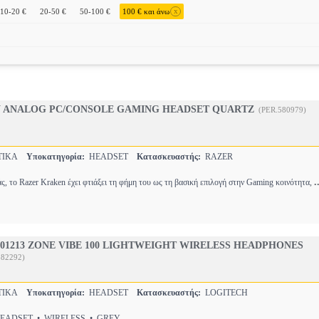
x
10-20 €
20-50 €
50-100 €
100 € και άνω
 ANALOG PC/CONSOLE GAMING HEADSET QUARTZ
(PER.580979)
ΤΙΚΑ
Υποκατηγορία:
HEADSET
Κατασκευαστής:
RAZER
.
ς, το Razer Kraken έχει φτιάξει τη φήμη του ως τη βασική επιλογή στην Gaming κοινότητα,
001213 ZONE VIBE 100 LIGHTWEIGHT WIRELESS HEADPHONES
582292)
ΤΙΚΑ
Υποκατηγορία:
HEADSET
Κατασκευαστής:
LOGITECH
ADSET • WIRELESS • GREY