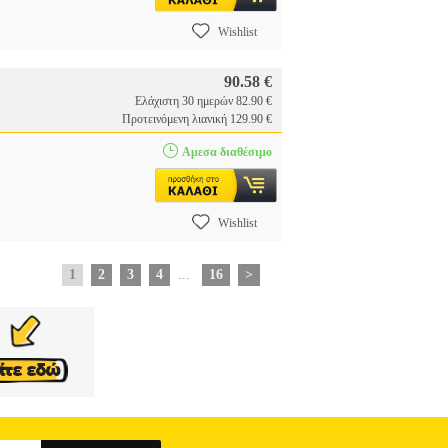
Wishlist
90.58 €
Ελάχιστη 30 ημερών 82.90 €
Προτεινόμενη λιανική 129.90 €
Αμεσα διαθέσιμο
Wishlist
1
2
3
4
...
16
>