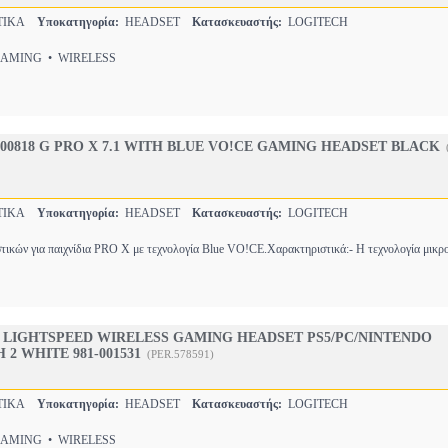
ΤΙΚΑ
Υποκατηγορία:
HEADSET
Κατασκευαστής:
LOGITECH
MING • WIRELESS
000818 G PRO X 7.1 WITH BLUE VO!CE GAMING HEADSET BLACK
ΤΙΚΑ
Υποκατηγορία:
HEADSET
Κατασκευαστής:
LOGITECH
τικών για παιχνίδια PRO X με τεχνολογία Blue VO!CE.Χαρακτηριστικά:- Η τεχνολογία μι
 LIGHTSPEED WIRELESS GAMING HEADSET PS5/PC/NINTENDO
2 WHITE 981-001531
(PER.578591)
ΤΙΚΑ
Υποκατηγορία:
HEADSET
Κατασκευαστής:
LOGITECH
MING • WIRELESS