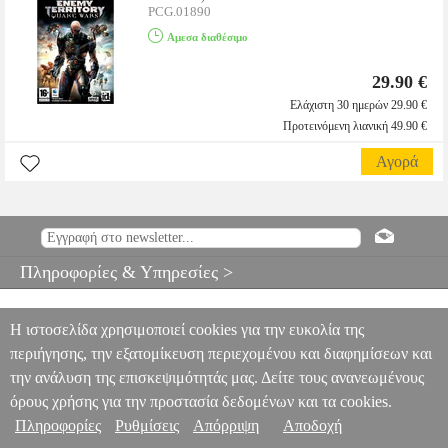
PCG.01890
Αμεσα διαθέσιμο
29.90 €
Ελάχιστη 30 ημερών 29.90 €
Προτεινόμενη λιανική 49.90 €
Αγορά
Πληροφορίες & Υπηρεσίες >
Η ιστοσελίδα χρησιμοποιεί cookies για την ευκολία της
περιήγησης, την εξατομίκευση περιεχομένου και διαφημίσεων και
την ανάλυση της επισκεψιμότητάς μας. Δείτε τους ανανεωμένους
όρους χρήσης για την προστασία δεδομένων και τα cookies.
Πληροφορίες
Ρυθμίσεις
Απόρριψη
Αποδοχή