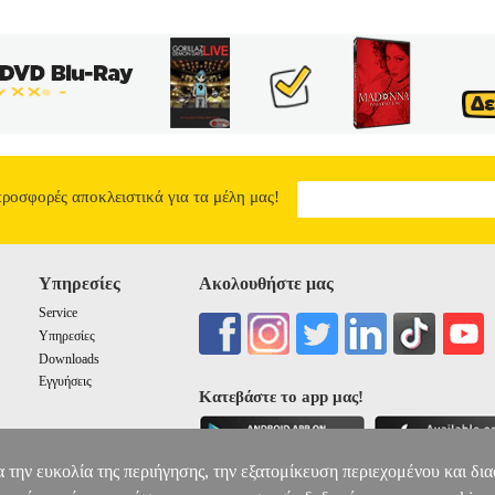
προσφορές αποκλειστικά για τα μέλη μας!
Υπηρεσίες
Ακολουθήστε μας
Service
Υπηρεσίες
Downloads
Εγγυήσεις
Κατεβάστε το app μας!
α την ευκολία της περιήγησης, την εξατομίκευση περιεχομένου και δι