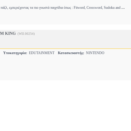
...
πάζλ, εμπεριέχοντας τα πιο γνωστά παιχνίδια όπως : Fitword, Crossword, Sudoku and
UM KING
(WII.00254)
S
Υποκατηγορία:
EDUTAINMENT
Κατασκευαστής:
NINTENDO