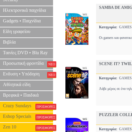
SAMBA DE AMI
Ηλεκτρονικά παιχνίδια
Gadgets • Παιχνίδια
Κατηγορία:
GAME
Είδη γραφείου
Οι gamers και φανατικ
Βιβλία
Ταινίες DVD • Blu Ray
Προσωπική φροντίδα
SCENE IT? TWI
ΝΕΟ
Ενδυση • Υπόδηση
ΝΕΟ
Κατηγορία:
GAME
Αθλητικά είδη
Λάβε μέρος σε ένα τηλε
Βρεφικά • Παιδικά
Crazy Sundays
ΠΡΟΣΦΟΡΕΣ
PUZZLER COLL
Eshop Specials
ΠΡΟΣΦΟΡΕΣ
Zen 10
ΠΡΟΣΦΟΡΕΣ
Κατηγορία:
GAME