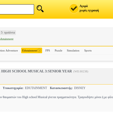
Αγορά
χωρίς εγγραφή
5 προϊόντα
dutainment
x
tion Adventure
Edutainment
FPS
Puzzle
Simulation
Sports
E HIGH SCHOOL MUSICAL 3:SENIOR YEAR
(WII.00238)
S
Υποκατηγορία:
EDUTAINMENT
Κατασκευαστής:
DISNEY
ων θαυμαστών του High school Musical γίνεται πραγματικότητα. Τραγουδήστε μόνοι ή με φί