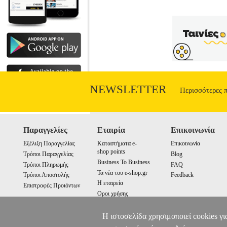
NEWSLETTER
Περισσότερες 
Παραγγελίες
Εταιρία
Επικοινωνία
Εξέλιξη Παραγγελίας
Καταστήματα e-
Επικοινωνία
shop points
Τρόποι Παραγγελίας
Blog
Business To Business
Τρόποι Πληρωμής
FAQ
Τα νέα του e-shop.gr
Τρόποι Αποστολής
Feedback
Η εταιρεία
Επιστροφές Προιόντων
Οροι χρήσης
Cookies
Η ιστοσελίδα χρησιμοποιεί cookies γι