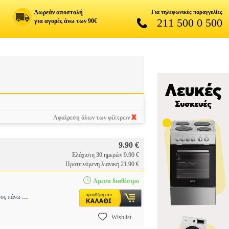
Δωρεάν αποστολή
Για τηλεφωνικές παραγγελίες
211 500 0 500
για αγορές άνω των 90€
Αφαίρεση όλων των φίλτρων
9.90 €
Ελάχιστη 30 ημερών 9.90 €
Προτεινόμενη λιανική 21.90 €
Αμεσα διαθέσιμο
...
λους πάνω
Wishlist