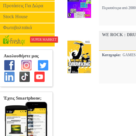
Προτάσεις Για Δώρα
Περισσότερα από 2000 
Stock House
Φωτοβολταϊκά
WE ROCK : DR
SUPER MARKET
Κατηγορία:
GAME