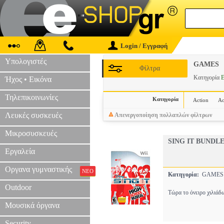
Login / Εγγραφή
Υπολογιστές
GAMES
Φίλτρα
Κατηγορία
E
Ήχος • Εικόνα
Τηλεπικοινωνίες
Κατηγορία
Action
Ac
Λευκές συσκευές
Απενεργοποίηση πολλαπλών φίλτρων
Μικροσυσκευές
SING IT BUNDL
Εργαλεία
Οργανα γυμναστικής
ΝΕΟ
Κατηγορία:
GAME
Outdoor
Tώρα το όνειρο χιλιάδ
Μουσικά όργανα
Security