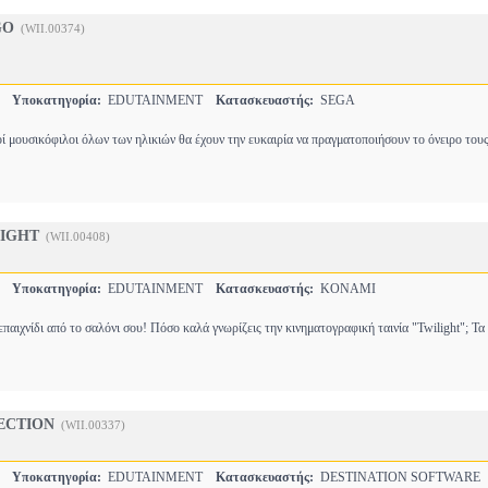
GO
(WII.00374)
S
Υποκατηγορία:
EDUTAINMENT
Κατασκευαστής:
SEGA
οί μουσικόφιλοι όλων των ηλικιών θα έχουν την ευκαιρία να πραγματοποιήσουν το όνειρο του
LIGHT
(WII.00408)
S
Υποκατηγορία:
EDUTAINMENT
Κατασκευαστής:
KONAMI
παιχνίδι από το σαλόνι σου! Πόσο καλά γνωρίζεις την κινηματογραφική ταινία "Twilight"; Τα
ECTION
(WII.00337)
S
Υποκατηγορία:
EDUTAINMENT
Κατασκευαστής:
DESTINATION SOFTWARE