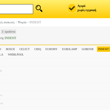
Αγορά
χωρίς εγγραφή
ές συσκευές
>
Ψυγεία
>
INDESIT
3 προϊόντα
στής
INDESIT
I
BOSCH
CELECT
CHIQ
EUHOMY
EUROLAMP
GORENJE
INDESIT
LA
WHIRLPOOL
lt
νω
9cm