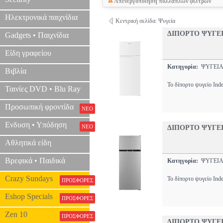
Απενεργοποίηση πολλαπλών φίλτρων
Ηλεκτρονικά παιχνίδια
Κεντρική σελίδα: Ψυγεία
ΔΙΠΟΡΤΟ ΨΥΓΕΙΟ
Gadgets • Παιχνίδια
Είδη γραφείου
Κατηγορία:
ΨΥΓΕ
Βιβλία
Το δίπορτο ψυγείο Ind
Ταινίες DVD • Blu Ray
Προσωπική φροντίδα
ΝΕΟ
Ενδυση • Υπόδηση
ΝΕΟ
ΔΙΠΟΡΤΟ ΨΥΓΕΙΟ
Αθλητικά είδη
Βρεφικά • Παιδικά
Κατηγορία:
ΨΥΓΕ
Crazy Sundays
Το δίπορτο ψυγείο Ind
ΠΡΟΣΦΟΡΕΣ
Eshop Specials
ΠΡΟΣΦΟΡΕΣ
Zen 10
ΠΡΟΣΦΟΡΕΣ
ΔΙΠΟΡΤΟ ΨΥΓΕΙΟ