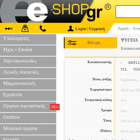
Login / Εγγραφή
Αρχική
>
Λευκ
Υπολογιστές
ΨΥΓΕΙΑ
Φίλτρα
Κατασκευα
Ήχος • Εικόνα
Τηλεπικοινωνίες
Κατασκευαστής
-
ARIELL
TCL
TES
Λευκές συσκευές
Τύπος ψύξης
Συμβατικός
Μικροσυσκευές
Χωρητικότητα
301lt έως 400
Εργαλεία
Ενεργειακή κλάση
A++
Οργανα γυμναστικής
ΝΕΟ
Χρώμα
Inox
Outdoor
Υψος
186cm και ά
Μουσικά όργανα
Πλάτος
60cm έως 6
Security