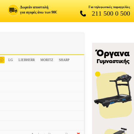
Δωρεάν αποστολή
Για τηλεφωνικές παραγγελίες
211 500 0 500
για αγορές άνω των 90€
x
LG
LIEBHERR
MORITZ
SHARP