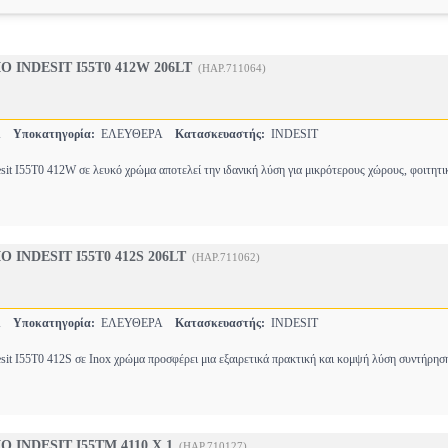
 INDESIT I55T0 412W 206LT
(HAP.711064)
ΙΑ
Υποκατηγορία:
ΕΛΕΥΘΕΡΑ
Κατασκευαστής:
INDESIT
esit I55T0 412W σε λευκό χρώμα αποτελεί την ιδανική λύση για μικρότερους χώρους, φοιτητι
 INDESIT I55T0 412S 206LT
(HAP.711062)
ΙΑ
Υποκατηγορία:
ΕΛΕΥΘΕΡΑ
Κατασκευαστής:
INDESIT
esit I55T0 412S σε Inox χρώμα προσφέρει μια εξαιρετικά πρακτική και κομψή λύση συντήρησ
 INDESIT I55TM 4110 X 1
(HAP.710127)