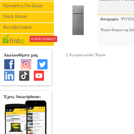
Προτάσεις Για Δώρα
Stock House
Κατηγορία:
ΨΥΓΕ
Φωτοβολταϊκά
Ψυγείο δίπορτο της Ind
SUPER MARKET
Κεντρική σελίδα: Ψυγεία