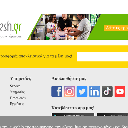
προσφορές αποκλειστικά για τα μέλη μας!
Υπηρεσίες
Ακολουθήστε μας
Service
Υπηρεσίες
Downloads
Εγγυήσεις
Κατεβάστε το app μας!
α την ευκολία της περιήγησης, την εξατομίκευση περιεχομένου και δι