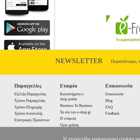
NEWSLETTER
Περισσότερες 
Παραγγελίες
Εταιρία
Επικοινωνία
Εξέλιξη Παραγγελίας
Καταστήματα e-
Επικοινωνία
shop points
Τρόποι Παραγγελίας
Blog
Business To Business
Τρόποι Πληρωμής
FAQ
Τα νέα του e-shop.gr
Τρόποι Αποστολής
Feedback
Η εταιρεία
Επιστροφές Προιόντων
Οροι χρήσης
Cookies
Η ιστοσελίδα χρησιμοποιεί cookies γι