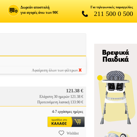
Δωρεάν αποστολή
Για τηλεφωνικές παραγγελίες
211 500 0 500
για αγορές άνω των 90€
Αφαίρεση όλων των φίλτρων
121.38 €
Ελάχιστη 30 ημερών 121.38 €
Προτεινόμενη λιανική 133.90 €
4-7 εργάσιμες ημέρες
Wishlist