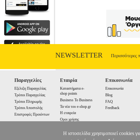
NEWSLETTER
Περισσότερες 
Παραγγελίες
Εταιρία
Επικοινωνία
Εξέλιξη Παραγγελίας
Καταστήματα e-
Επικοινωνία
shop points
Τρόποι Παραγγελίας
Blog
Business To Business
Τρόποι Πληρωμής
FAQ
Τα νέα του e-shop.gr
Τρόποι Αποστολής
Feedback
Η εταιρεία
Επιστροφές Προιόντων
Οροι χρήσης
Cookies
Η ιστοσελίδα χρησιμοποιεί cookies γι