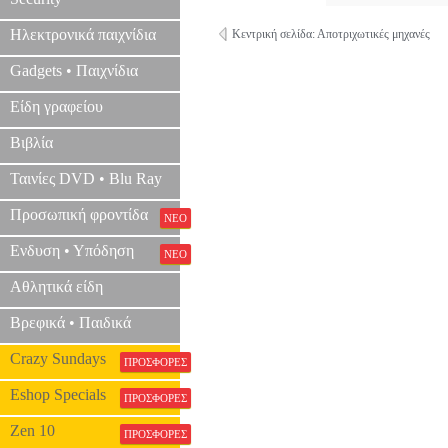
Ηλεκτρονικά παιχνίδια
Κεντρική σελίδα: Αποτριχωτικές μηχανές
Gadgets • Παιχνίδια
Είδη γραφείου
Βιβλία
Ταινίες DVD • Blu Ray
Προσωπική φροντίδα
ΝΕΟ
Ενδυση • Υπόδηση
ΝΕΟ
Αθλητικά είδη
Βρεφικά • Παιδικά
Crazy Sundays
ΠΡΟΣΦΟΡΕΣ
Eshop Specials
ΠΡΟΣΦΟΡΕΣ
Zen 10
ΠΡΟΣΦΟΡΕΣ