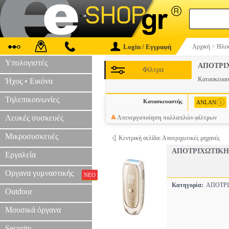
Login / Εγγραφή
Αρχική
>
Ηλεκ
Υπολογιστές
ΑΠΟΤΡΙ
Φίλτρα
Κατασκευα
Ήχος • Εικόνα
Τηλεπικοινωνίες
Κατασκευαστής
x
ANLAN
Λευκές συσκευές
Απενεργοποίηση πολλαπλών φίλτρων
Μικροσυσκευές
Κεντρική σελίδα: Αποτριχωτικές μηχανές
ΑΠΟΤΡΙΧΩΤΙΚΗ 
Εργαλεία
Οργανα γυμναστικής
ΝΕΟ
Κατηγορία:
ΑΠΟΤΡ
Outdoor
Μουσικά όργανα
Security