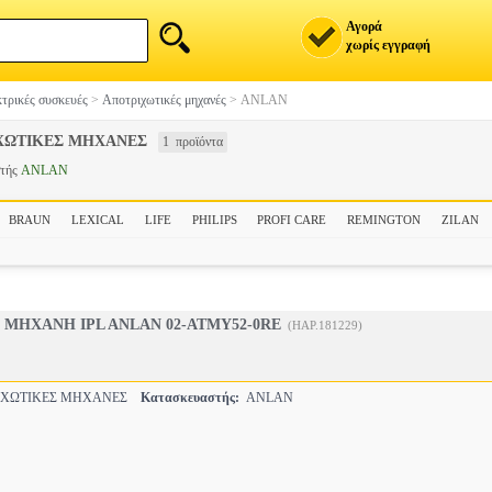
Αγορά
χωρίς εγγραφή
τρικές συσκευές
>
Αποτριχωτικές μηχανές
>
ANLAN
ΧΩΤΙΚΕΣ ΜΗΧΑΝΕΣ
1 προϊόντα
στής
ANLAN
BRAUN
LEXICAL
LIFE
PHILIPS
PROFI CARE
REMINGTON
ZILAN
ΜΗΧΑΝΗ IPL ANLAN 02-ATMY52-0RE
(HAP.181229)
ΙΧΩΤΙΚΕΣ ΜΗΧΑΝΕΣ
Κατασκευαστής:
ANLAN