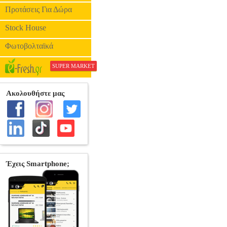
Προτάσεις Για Δώρα
Stock House
Φωτοβολταϊκά
SUPER MARKET