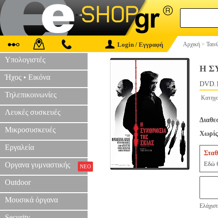
Login / Εγγραφή
Αρχική
>
Ταιν
Υπολογιστές
Η Σ
Ήχος • Εικόνα
DVD.
Τηλεπικοινωνίες
Κατηγο
Λευκές συσκευές
Διαθε
Μικροσυσκευές
Χωρίς
Εργαλεία
Σταθ
Εδώ θ
Οργανα γυμναστικής
ΝΕΟ
Outdoor
Μουσικά όργανα
Ελάχιστ
Security