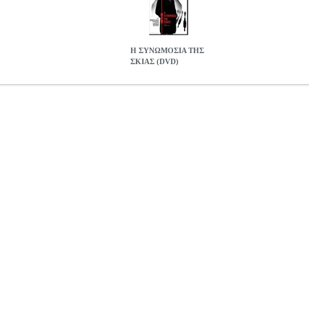
Η ΣΥΝΩΜΟΣΙΑ ΤΗΣ
ΣΚΙΑΣ (DVD)
A MECHANIQUE DE L'OMBRE(DVD)
DVD.10280
DVD.10280
WT
την κατηγορία ΘΡΙΛΕΡ Παραγωγή: WTFILMS SARL Σκηνοθεσία: Τ
ξαιρετικός Φρανσουά Κλιζέ στο επίκεντρο μιας επικίνδυνης πολιτική
ό μία υπερκόπωση, που τον οδήγησε εκτός δουλειάς, ο Ντιβάλ εξακολο
του και του προσφέρει μία απλή, πλην όμως καλοπληρωμένη δουλειά:
λόγους, ο Ντιβάλ δέχεται χωρίς να ενδιαφερθεί για ποια επιχείρηση ε
πος με τους μηχανισμούς και τη βία του σκοτεινού κόσμου των μυστ
LA MECHANIQUE DE L'OMBRE(DVD)
19.90