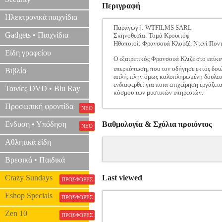
Περιγραφή
Ηλεκτρονικά παιχνίδια
Παραγωγή: WTFILMS SARL
Gadgets • Παιχνίδια
Σκηνοθεσία: Τομά Κρουιτόφ
Ηθοποιοί: Φρανσουά Κλουζέ, Ντενί Ποντ
Είδη γραφείου
Ο εξαιρετικός Φρανσουά Κλιζέ στο επίκεν
υπερκόπωση, που τον οδήγησε εκτός δουλε
Βιβλία
απλή, πλην όμως καλοπληρωμένη δουλειά
ενδιαφερθεί για ποια επιχείρηση εργάζετ
Ταινίες DVD • Blu Ray
κόσμου των μυστικών υπηρεσιών.
Προσωπική φροντίδα
ΝΕΟ
Ενδυση • Υπόδηση
Βαθμολογία & Σχόλια προιόντος
ΝΕΟ
Αθλητικά είδη
Βρεφικά • Παιδικά
Crazy Sundays
Last viewed
ΠΡΟΣΦΟΡΕΣ
Eshop Specials
ΠΡΟΣΦΟΡΕΣ
Zen 10
ΠΡΟΣΦΟΡΕΣ