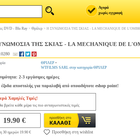
Αγορά
χωρίς εγγραφή
ίες DVD - Blu Ray
>
Θρίλερ
>
Η ΣΥΝΩΜΟΣΙΑ ΤΗΣ ΣΚΙΑΣ - LA MECHANIQUE DE L'OMB
ΥΝΩΜΟΣΙΑ ΤΗΣ ΣΚΙΑΣ - LA MECHANIQUE DE L'O
10280
ρία
ΘΡΙΛΕΡ
•
WTFILMS SARL στην κατηγορία ΘΡΙΛΕΡ
σιμότητα: 2-3 εργάσιμες ημέρες
 έξοδα αποστολής για παραλαβή από οποιοδήποτε eshop point!
ερά Χαμηλές Τιμές!
α βρείτε κάθε μέρα τις πιο ανταγωνιστικές τιμές
19.90 €
Προσθήκη στη wishlist
η 30 ημερών 19.90 €