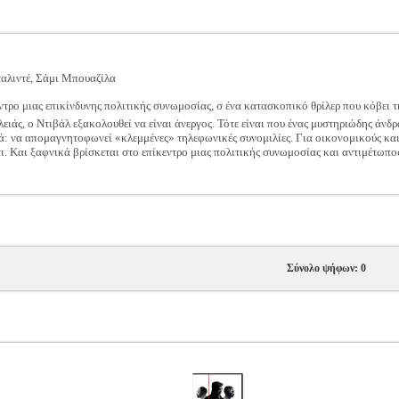
αλιντέ, Σάμι Μπουαζίλα
τρο μιας επικίνδυνης πολιτικής συνωμοσίας, σ ένα κατασκοπικό θρίλερ που κόβει 
ιάς, ο Ντιβάλ εξακολουθεί να είναι άνεργος. Τότε είναι που ένας μυστηριώδης άνδρ
: να απομαγνητοφωνεί «κλεμμένες» τηλεφωνικές συνομιλίες. Για οικονομικούς και 
αι. Και ξαφνικά βρίσκεται στο επίκεντρο μιας πολιτικής συνωμοσίας και αντιμέτωπο
Σύνολο ψήφων: 0