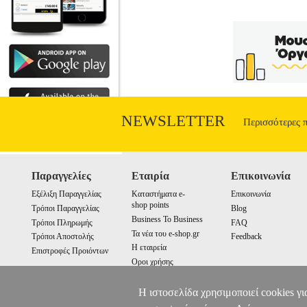
NEWSLETTER
Περισσότερες 
Παραγγελίες
Εταιρία
Επικοινωνία
Εξέλιξη Παραγγελίας
Καταστήματα e-
Επικοινωνία
shop points
Τρόποι Παραγγελίας
Blog
Business To Business
Τρόποι Πληρωμής
FAQ
Τα νέα του e-shop.gr
Τρόποι Αποστολής
Feedback
Η εταιρεία
Επιστροφές Προιόντων
Οροι χρήσης
Cookies
Η ιστοσελίδα χρησιμοποιεί cookies γι