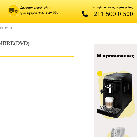
Δωρεάν αποστολή
Για τηλεφωνικές παραγγελίες
211 500 0 500
για αγορές άνω των 90€
RE(DVD)
MBRE(DVD)