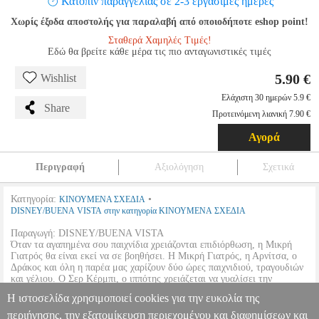
Κατόπιν παραγγελίας σε 2-3 εργάσιμες ημέρες
Χωρίς έξοδα αποστολής για παραλαβή από οποιοδήποτε eshop point!
Σταθερά Χαμηλές Τιμές!
Εδώ θα βρείτε κάθε μέρα τις πιο ανταγωνιστικές τιμές
5.90 €
Wishlist
Ελάχιστη 30 ημερών 5.9 €
Share
Προτεινόμενη λιανική 7.90 €
Αγορά
Περιγραφή
Αξιολόγηση
Σχετικά
Κατηγορία:
•
ΚΙΝΟΥΜΕΝΑ ΣΧΕΔΙΑ
DISNEY/BUENA VISTA στην κατηγορία ΚΙΝΟΥΜΕΝΑ ΣΧΕΔΙΑ
Παραγωγή: DISNEY/BUENA VISTA
Όταν τα αγαπημένα σου παιχνίδια χρειάζονται επιδιόρθωση, η Μικρή
Γιατρός θα είναι εκεί να σε βοηθήσει. Η Μικρή Γιατρός, η Αρνίτσα, ο
Δράκος και όλη η παρέα μας χαρίζουν δύο ώρες παιχνιδιού, τραγουδιών
και γέλιου. Ο Σερ Κέρμπι, ο ιππότης χρειάζεται να γυαλίσει την
πανοπλία του, η Κίκο, η Μπέλα η μπαλαρίνα, αλλά και άλλα υπέροχα
Η ιστοσελίδα χρησιμοποιεί cookies για την ευκολία της
παιχνίδια χρειάζονται την αγκαλιά της Μικρής Γιατρού για να νιώσουν
καλύτερα. Ελληνική μεταγλώττιση.
περιήγησης, την εξατομίκευση περιεχομένου και διαφημίσεων και