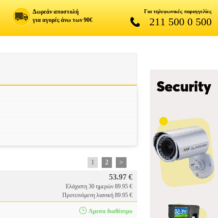
Δωρεάν αποστολή
Για τηλεφωνικές παραγγελίες
211 500 0 500
για αγορές άνω των 90€
1
2
>
53.97 €
Ελάχιστη 30 ημερών 89.95 €
Προτεινόμενη λιανική 89.95 €
Αμεσα διαθέσιμο