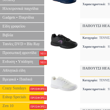
Χαρακτηριστικά:
SS
Ηλεκτρονικά παιχνίδια
Gadgets • Παιχνίδια
Είδη γραφείου
ΠΑΠΟΥΤΣΙ HEA
Βιβλία
Κατηγορία:
ΤΕΝΝΙ
Ταινίες DVD • Blu Ray
Χαρακτηριστικά:
SS
Προσωπική φροντίδα
ΝΕΟ
Ενδυση • Υπόδηση
ΝΕΟ
ΠΑΠΟΥΤΣΙ HEA
Αθλητικά είδη
Βρεφικά • Παιδικά
Κατηγορία:
ΤΕΝΝΙ
Crazy Sundays
ΠΡΟΣΦΟΡΕΣ
Χαρακτηριστικά:
SS
Eshop Specials
ΠΡΟΣΦΟΡΕΣ
Zen 10
ΠΡΟΣΦΟΡΕΣ