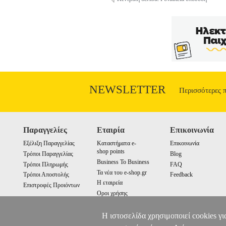
NEWSLETTER
Περισσότερες 
Παραγγελίες
Εταιρία
Επικοινωνία
Εξέλιξη Παραγγελίας
Καταστήματα e-
Επικοινωνία
shop points
Τρόποι Παραγγελίας
Blog
Business To Business
Τρόποι Πληρωμής
FAQ
Τα νέα του e-shop.gr
Τρόποι Αποστολής
Feedback
Η εταιρεία
Επιστροφές Προιόντων
Οροι χρήσης
Cookies
Η ιστοσελίδα χρησιμοποιεί cookies γι