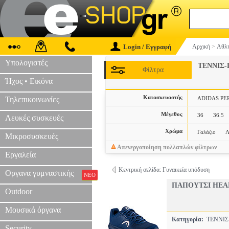
Login / Εγγραφή
Αρχική
>
Αθλη
Υπολογιστές
ΤΕΝΝΙΣ
Φίλτρα
Ήχος • Εικόνα
Κατασκευαστής
Τηλεπικοινωνίες
ADIDAS P
Μέγεθος
36
36.5
Λευκές συσκευές
Χρώμα
Γαλάζιο
Λ
Μικροσυσκευές
Απενεργοποίηση πολλαπλών φίλτρων
Εργαλεία
Κεντρική σελίδα: Γυναικεία υπόδυση
Οργανα γυμναστικής
ΝΕΟ
ΠΑΠΟΥΤΣΙ HEA
Outdoor
Μουσικά όργανα
Κατηγορία:
ΤΕΝΝΙ
Security