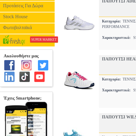
ΠΑΠΟΥΤΣΙ ADI
Προτάσεις Για Δώρα
Stock House
Κατηγορία:
ΤΕΝΝΙ
PERFORMANCE
Φωτοβολταϊκά
Χαρακτηριστικά:
SS
SUPER MARKET
ΠΑΠΟΥΤΣΙ HEAD
Κατηγορία:
ΤΕΝΝΙ
Χαρακτηριστικά:
SS
ΠΑΠΟΥΤΣΙ WILS