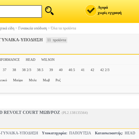
Αγορά
χωρίς εγγραφή
τικά είδη
>
Γυναικεία υπόδυση
>
Όλα τα προϊόντα
-ΓΥΝΑΙΚΑ-ΥΠΟΔΗΣΗ
11 προϊόντα
ERFORMANCE
HEAD
WILSON
37
38
38 2/3
38.5
39
40
40.5
41
42
42 2/3
ευκό
Μαύρο
Μπλε
Μωβ
Ροζ
D REVOLT COURT ΜΩΒ/ΡΟΖ
(PL2.138135564)
Σ-ΓΥΝΑΙΚΑ-ΥΠΟΔΗΣΗ
Υποκατηγορία:
ΠΑΠΟΥΤΣΙΑ
Κατασκευαστής:
HEAD