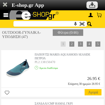
E-shop.gr App
OUTDOOR-ΓΥΝΑΙΚΑ-
Φίλτρα (0/46)
ΥΠΟΔΗΣΗ (47)
1
2
3
4
5
ΠΑΠΟΥΤΣΙ MARES AQUASHOES SEASIDE
ΠΕΤΡΟΛ
PL2.138150470
Αμεσα διαθέσιμο
26.95 €
Ελάχιστη 30 ημερών 26.95 €
Αγορά
ΣΑΝΔΑΛΙ CMP HAMAL ΓΚΡΙ