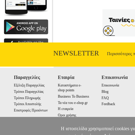
NEWSLETTER
Περισσότερες 
Παραγγελίες
Εταιρία
Επικοινωνία
Εξέλιξη Παραγγελίας
Καταστήματα e-
Επικοινωνία
shop points
Τρόποι Παραγγελίας
Blog
Business To Business
Τρόποι Πληρωμής
FAQ
Τα νέα του e-shop.gr
Τρόποι Αποστολής
Feedback
Η εταιρεία
Επιστροφές Προιόντων
Οροι χρήσης
Cookies
Η ιστοσελίδα χρησιμοποιεί cookies γι