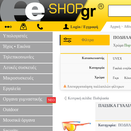
Login / Εγγραφή
Αρχική
>
Αθλη
Υπολογιστές
ΠΟΔΗΛΑ
Φίλτρα
Χρώμα
Πορ
Ήχος • Εικόνα
Τηλεπικοινωνίες
Κατασκευαστής
UVEX
Λευκές συσκευές
Κατηγορία
Γυαλιά ενηλί
Μικροσυσκευές
Χρώμα
Γκρι
Κόκκ
Απενεργοποίηση πολλαπλών φίλτρων
Εργαλεία
Κεντρική σελίδα: Ποδηλασία
Οργανα γυμναστικής
ΝΕΟ
ΠΑΙΔΙΚΑ ΓΥΑΛΙ
Outdoor
Μουσικά όργανα
Κατηγορία:
ΠΟΔΗΛ
Security