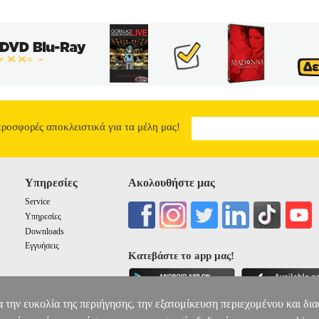
προσφορές αποκλειστικά για τα μέλη μας!
Υπηρεσίες
Ακολουθήστε μας
Service
Υπηρεσίες
Downloads
Εγγυήσεις
Κατεβάστε το app μας!
α την ευκολία της περιήγησης, την εξατομίκευση περιεχομένου και δι