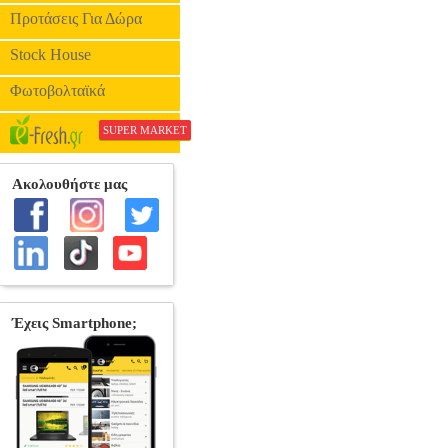
Προτάσεις Για Δώρα
Stock House
Φωτοβολταϊκά
SUPER MARKET