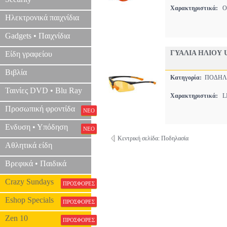
Χαρακτηριστικά:
ON
Ηλεκτρονικά παιχνίδια
Gadgets • Παιχνίδια
ΓΥΑΛΙΑ ΗΛΙΟΥ 
Είδη γραφείου
Βιβλία
Κατηγορία:
ΠΟΔΗΛ
Ταινίες DVD • Blu Ray
Χαρακτηριστικά:
LI
Προσωπική φροντίδα
ΝΕΟ
Ενδυση • Υπόδηση
ΝΕΟ
Κεντρική σελίδα: Ποδηλασία
Αθλητικά είδη
Βρεφικά • Παιδικά
Crazy Sundays
ΠΡΟΣΦΟΡΕΣ
Eshop Specials
ΠΡΟΣΦΟΡΕΣ
Zen 10
ΠΡΟΣΦΟΡΕΣ