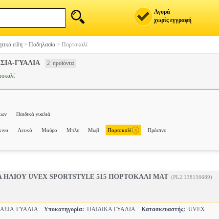
Αγορά
χωρίς εγγραφή
τικά είδη
>
Ποδηλασία
>
Πορτοκαλί
ΣΙΑ-ΓΥΑΛΙΑ
2 προϊόντα
τοκαλί
κων
Παιδικά γυαλιά
x
ινο
Λευκό
Μαύρο
Μπλε
Μωβ
Πορτοκαλί
Πράσινο
Α ΗΛΙΟΥ UVEX SPORTSTYLE 515 ΠΟΡΤΟΚΑΛΙ ΜΑΤ
(PL2.138156689)
ΑΣΙΑ-ΓΥΑΛΙΑ
Υποκατηγορία:
ΠΑΙΔΙΚΑ ΓΥΑΛΙΑ
Κατασκευαστής:
UVEX