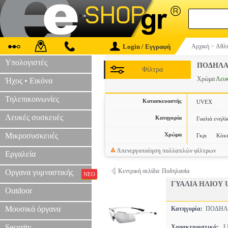
Login / Εγγραφή
Αρχική
>
Αθλη
Υπολογιστές
ΠΟΔΗΛΑ
Φίλτρα
Χρώμα
Λευ
Ήχος • Εικόνα
Τηλεπικοινωνίες
Κατασκευαστής
UVEX
Λευκές συσκευές
Κατηγορία
Γυαλιά ενηλί
Μικροσυσκευές
Χρώμα
Γκρι
Κόκκ
Απενεργοποίηση πολλαπλών φίλτρων
Εργαλεία
Κεντρική σελίδα: Ποδηλασία
Οργανα γυμναστικής
ΝΕΟ
ΓΥΑΛΙΑ ΗΛΙΟΥ 
Outdoor
Μουσικά όργανα
Κατηγορία:
ΠΟΔΗΛ
Security
Χαρακτηριστικά:
LI