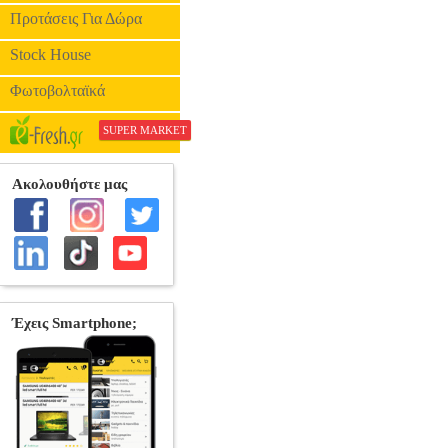
Προτάσεις Για Δώρα
Stock House
Φωτοβολταϊκά
SUPER MARKET