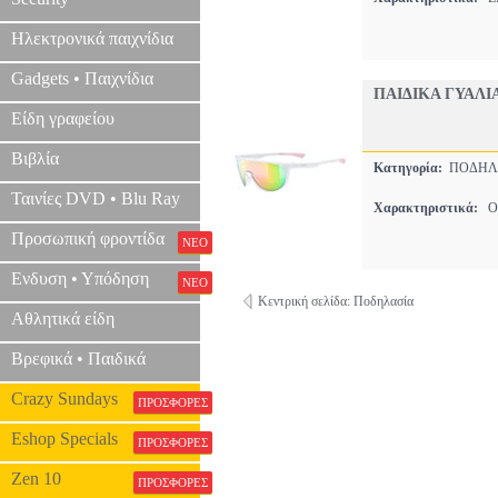
Ηλεκτρονικά παιχνίδια
Gadgets • Παιχνίδια
ΠΑΙΔΙΚΑ ΓΥΑΛΙ
Είδη γραφείου
Βιβλία
Κατηγορία:
ΠΟΔΗΛ
Ταινίες DVD • Blu Ray
Χαρακτηριστικά:
ON
Προσωπική φροντίδα
ΝΕΟ
Ενδυση • Υπόδηση
ΝΕΟ
Κεντρική σελίδα: Ποδηλασία
Αθλητικά είδη
Βρεφικά • Παιδικά
Crazy Sundays
ΠΡΟΣΦΟΡΕΣ
Eshop Specials
ΠΡΟΣΦΟΡΕΣ
Zen 10
ΠΡΟΣΦΟΡΕΣ