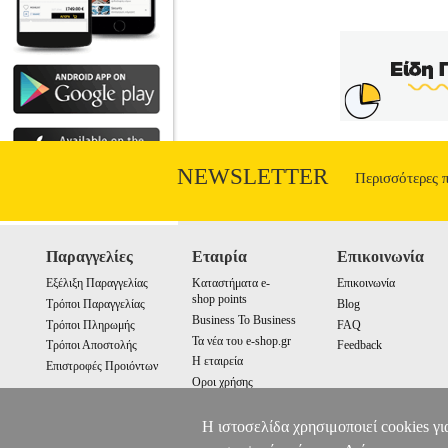
NEWSLETTER
Περισσότερες 
Παραγγελίες
Εταιρία
Επικοινωνία
Εξέλιξη Παραγγελίας
Καταστήματα e-
Επικοινωνία
shop points
Τρόποι Παραγγελίας
Blog
Business To Business
Τρόποι Πληρωμής
FAQ
Τα νέα του e-shop.gr
Τρόποι Αποστολής
Feedback
Η εταιρεία
Επιστροφές Προιόντων
Οροι χρήσης
Cookies
Η ιστοσελίδα χρησιμοποιεί cookies γι