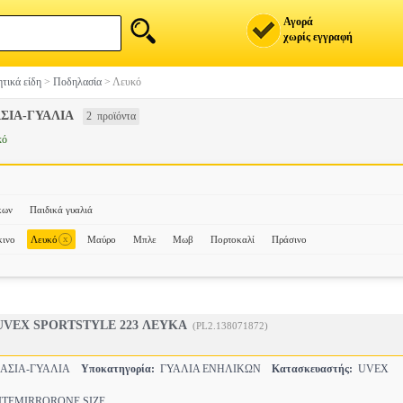
Αγορά
χωρίς εγγραφή
τικά είδη
>
Ποδηλασία
>
Λευκό
ΣΙΑ-ΓΥΑΛΙΑ
2 προϊόντα
κό
κων
Παιδικά γυαλιά
x
ινο
Λευκό
Μαύρο
Μπλε
Μωβ
Πορτοκαλί
Πράσινο
UVEX SPORTSTYLE 223 ΛΕΥΚΑ
(PL2.138071872)
ΑΣΙΑ-ΓΥΑΛΙΑ
Υποκατηγορία:
ΓΥΑΛΙΑ ΕΝΗΛΙΚΩΝ
Κατασκευαστής:
UVEX
TEMIRRORONE SIZE