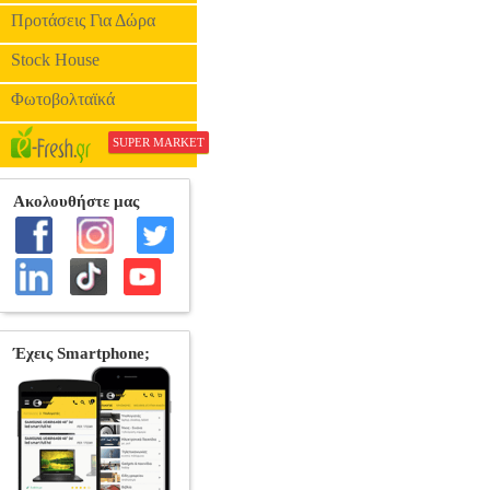
Προτάσεις Για Δώρα
Stock House
Φωτοβολταϊκά
SUPER MARKET