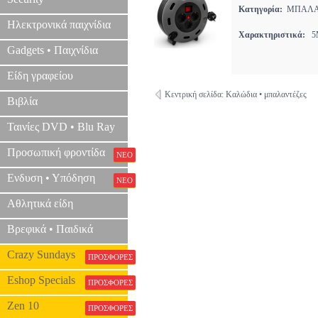
Κατηγορία:
ΜΠΑΛΑ
Ηλεκτρονικά παιχνίδια
Χαρακτηριστικά:
5M
Gadgets • Παιχνίδια
Είδη γραφείου
Κεντρική σελίδα: Καλώδια • μπαλαντέζες
Βιβλία
Ταινίες DVD • Blu Ray
Προσωπική φροντίδα
ΝΕΟ
Ενδυση • Υπόδηση
ΝΕΟ
Αθλητικά είδη
Βρεφικά • Παιδικά
Crazy Sundays
ΠΡΟΣΦΟΡΕΣ
Eshop Specials
ΠΡΟΣΦΟΡΕΣ
Zen 10
ΠΡΟΣΦΟΡΕΣ