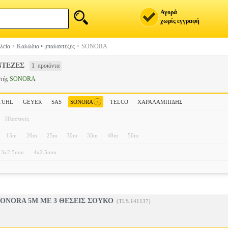
Αγορά
χωρίς εγγραφή
λεία
>
Καλώδια • μπαλαντέζες
>
SONORA
ΤΕΖΕΣ
1 προϊόντα
στής
SONORA
x
TUHL
GEYER
SAS
SONORA
TELCO
ΧΑΡΑΛΑMΠΙΔΗΣ
Πλαστικές
15m
20m
25m
30m
33m
40m
50m
3x2.5mm
4x2.5mm
ONORA 5M ΜΕ 3 ΘΕΣΕΙΣ ΣΟΥΚΟ
(TLS.141137)