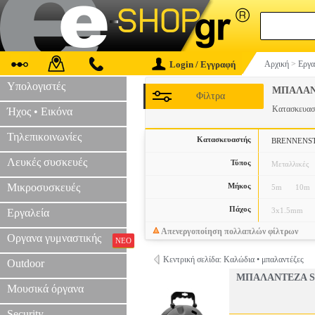
Login / Εγγραφή
Αρχική
>
Εργα
Υπολογιστές
ΜΠΑΛΑΝ
Φίλτρα
Κατασκευα
Ήχος • Εικόνα
Τηλεπικοινωνίες
Κατασκευαστής
BRENNENS
Λευκές συσκευές
Τύπος
Μεταλλικές
Μικροσυσκευές
Μήκος
5m
10m
Πάχος
3x1.5mm
Εργαλεία
Απενεργοποίηση πολλαπλών φίλτρων
Οργανα γυμναστικής
ΝΕΟ
Κεντρική σελίδα: Καλώδια • μπαλαντέζες
Outdoor
ΜΠΑΛΑΝΤΕΖΑ S
Μουσικά όργανα
Security