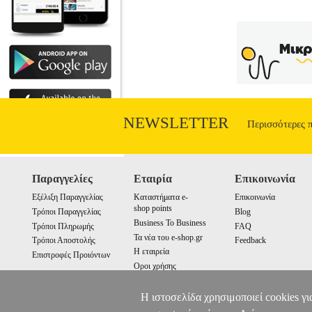
NEWSLETTER
Περισσότερες 
Παραγγελίες
Εταιρία
Επικοινωνία
Εξέλιξη Παραγγελίας
Καταστήματα e-
Επικοινωνία
shop points
Τρόποι Παραγγελίας
Blog
Business To Business
Τρόποι Πληρωμής
FAQ
Τα νέα του e-shop.gr
Τρόποι Αποστολής
Feedback
Η εταιρεία
Επιστροφές Προιόντων
Οροι χρήσης
Cookies
Η ιστοσελίδα χρησιμοποιεί cookies γι