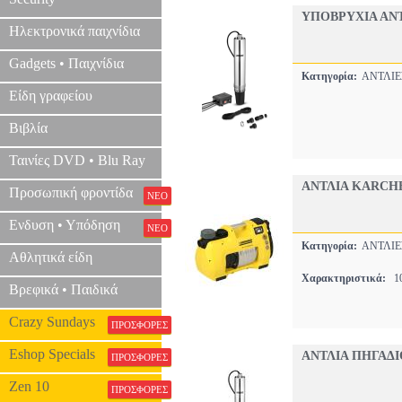
ΥΠΟΒΡΥΧΙΑ ΑΝΤΛ
Ηλεκτρονικά παιχνίδια
Gadgets • Παιχνίδια
Κατηγορία:
ΑΝΤΛΙ
Είδη γραφείου
Βιβλία
Ταινίες DVD • Blu Ray
ΑΝΤΛΙΑ KARCHE
Προσωπική φροντίδα
ΝΕΟ
Ενδυση • Υπόδηση
ΝΕΟ
Κατηγορία:
ΑΝΤΛΙ
Αθλητικά είδη
Χαρακτηριστικά:
10
Βρεφικά • Παιδικά
Crazy Sundays
ΠΡΟΣΦΟΡΕΣ
Eshop Specials
ΑΝΤΛΙΑ ΠΗΓΑΔΙ
ΠΡΟΣΦΟΡΕΣ
Zen 10
ΠΡΟΣΦΟΡΕΣ