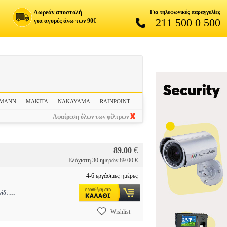
Δωρεάν αποστολή
Για τηλεφωνικές παραγγελίες
211 500 0 500
για αγορές άνω των 90€
SMANN
MAKITA
NAKAYAMA
RAINPOINT
Αφαίρεση όλων των φίλτρων
89.00
€
Ελάχιστη 30 ημερών 89.00 €
4-6 εργάσιμες ημέρες
...
νίδι
Wishlist