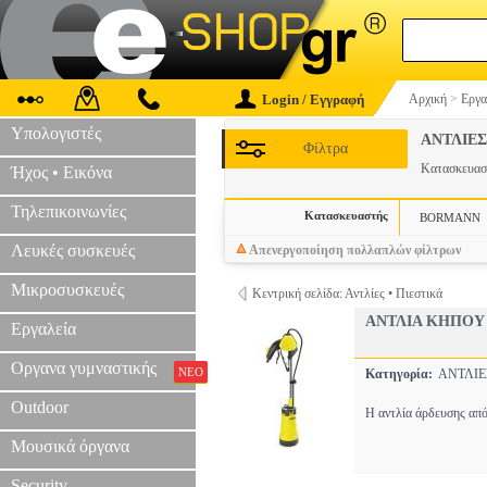
Login / Εγγραφή
Αρχική
>
Εργα
Υπολογιστές
ΑΝΤΛΙΕΣ
Φίλτρα
Κατασκευα
Ήχος • Εικόνα
Τηλεπικοινωνίες
Κατασκευαστής
BORMANN
Λευκές συσκευές
Απενεργοποίηση πολλαπλών φίλτρων
Μικροσυσκευές
Κεντρική σελίδα: Αντλίες • Πιεστικά
ΑΝΤΛΙΑ ΚΗΠΟΥ 
Εργαλεία
Οργανα γυμναστικής
ΝΕΟ
Κατηγορία:
ΑΝΤΛΙ
Outdoor
Η αντλία άρδευσης από 
Μουσικά όργανα
Security