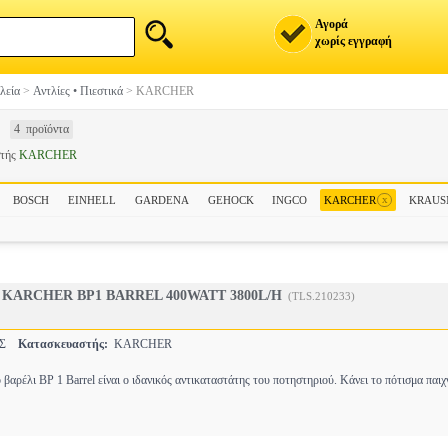
Αγορά
χωρίς εγγραφή
λεία
>
Αντλίες • Πιεστικά
>
KARCHER
4 προϊόντα
στής
KARCHER
x
BOSCH
EINHELL
GARDENA
GEHOCK
INGCO
KARCHER
KRAU
KARCHER BP1 BARREL 400WATT 3800L/H
(TLS.210233)
ΕΣ
Κατασκευαστής:
KARCHER
βαρέλι BP 1 Barrel είναι ο ιδανικός αντικαταστάτης του ποτηστηριού. Κάνει το πότισμα παιχ