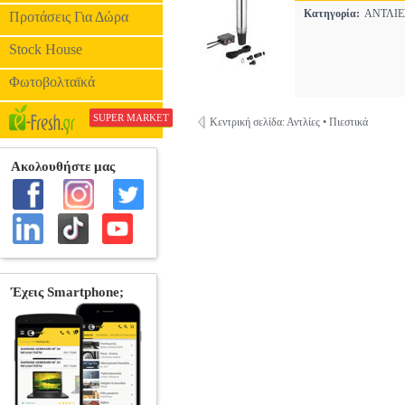
Κατηγορία:
ΑΝΤΛΙ
Προτάσεις Για Δώρα
Stock House
Φωτοβολταϊκά
SUPER MARKET
Κεντρική σελίδα: Αντλίες • Πιεστικά