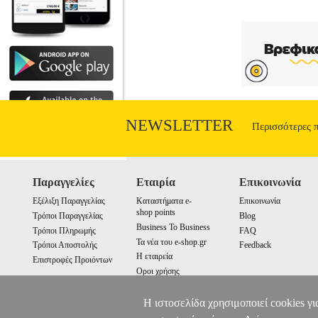
NEWSLETTER
Περισσότερες 
Παραγγελίες
Εταιρία
Επικοινωνία
Εξέλιξη Παραγγελίας
Καταστήματα e-
Επικοινωνία
shop points
Τρόποι Παραγγελίας
Blog
Business To Business
Τρόποι Πληρωμής
FAQ
Τα νέα του e-shop.gr
Τρόποι Αποστολής
Feedback
Η εταιρεία
Επιστροφές Προιόντων
Οροι χρήσης
Cookies
Η ιστοσελίδα χρησιμοποιεί cookies γι