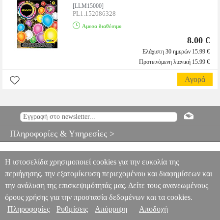
[LLM15000]
PL1.152086328
Αμεσα διαθέσιμο
8.00 €
Ελάχιστη 30 ημερών 15.99 €
Προτεινόμενη λιανική 15.99 €
Αγορά
Πληροφορίες & Υπηρεσίες >
Η ιστοσελίδα χρησιμοποιεί cookies για την ευκολία της
περιήγησης, την εξατομίκευση περιεχομένου και διαφημίσεων και
την ανάλυση της επισκεψιμότητάς μας. Δείτε τους ανανεωμένους
όρους χρήσης για την προστασία δεδομένων και τα cookies.
Πληροφορίες
Ρυθμίσεις
Απόρριψη
Αποδοχή