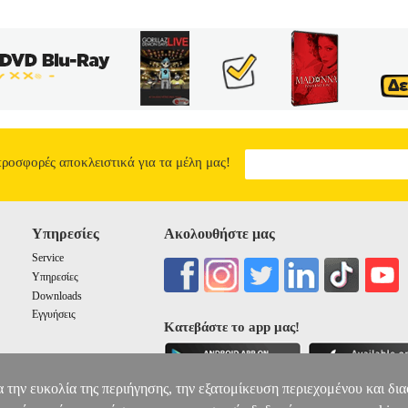
προσφορές αποκλειστικά για τα μέλη μας!
Υπηρεσίες
Ακολουθήστε μας
Service
Υπηρεσίες
Downloads
Εγγυήσεις
Κατεβάστε το app μας!
α την ευκολία της περιήγησης, την εξατομίκευση περιεχομένου και δι