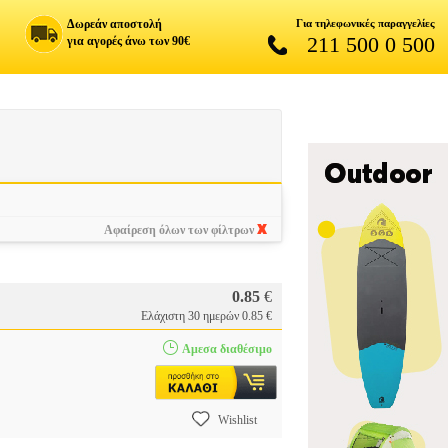
Δωρεάν αποστολή
Για τηλεφωνικές παραγγελίες
211 500 0 500
για αγορές άνω των 90€
Αφαίρεση όλων των φίλτρων
0.85
€
Ελάχιστη 30 ημερών 0.85 €
Αμεσα διαθέσιμο
Wishlist