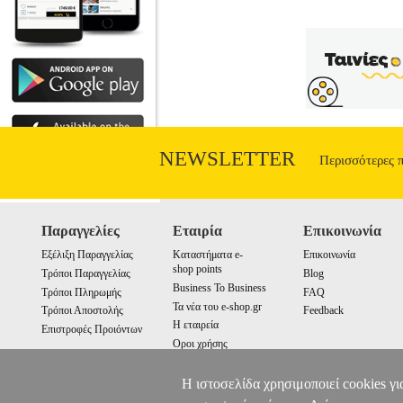
NEWSLETTER
Περισσότερες 
Παραγγελίες
Εταιρία
Επικοινωνία
Εξέλιξη Παραγγελίας
Καταστήματα e-
Επικοινωνία
shop points
Τρόποι Παραγγελίας
Blog
Business To Business
Τρόποι Πληρωμής
FAQ
Τα νέα του e-shop.gr
Τρόποι Αποστολής
Feedback
Η εταιρεία
Επιστροφές Προιόντων
Οροι χρήσης
Cookies
Η ιστοσελίδα χρησιμοποιεί cookies γι