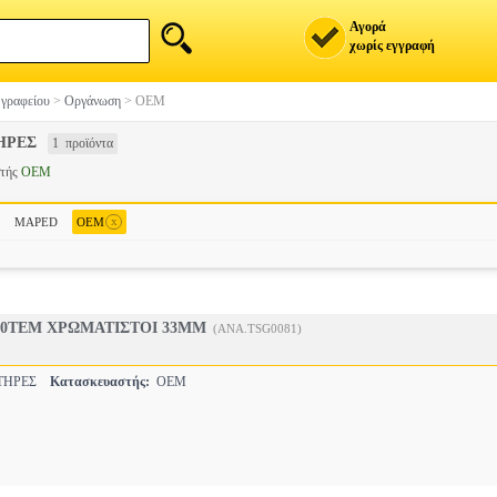
Αγορά
χωρίς εγγραφή
 γραφείου
>
Οργάνωση
>
OEM
ΗΡΕΣ
1 προϊόντα
στής
OEM
x
MAPED
OEM
00ΤΕΜ ΧΡΩΜΑΤΙΣΤΟΙ 33MM
(ANA.TSG0081)
ΤΗΡΕΣ
Κατασκευαστής:
OEM