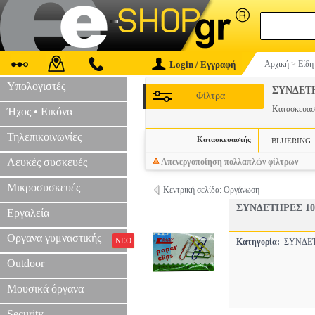
Login / Εγγραφή
Αρχική
>
Είδη
Υπολογιστές
ΣΥΝΔΕΤ
Φίλτρα
Κατασκευα
Ήχος • Εικόνα
Τηλεπικοινωνίες
Κατασκευαστής
BLUERING
Λευκές συσκευές
Απενεργοποίηση πολλαπλών φίλτρων
Μικροσυσκευές
Κεντρική σελίδα: Οργάνωση
ΣΥΝΔΕΤΗΡΕΣ 1
Εργαλεία
Οργανα γυμναστικής
ΝΕΟ
Κατηγορία:
ΣΥΝΔΕ
Outdoor
Μουσικά όργανα
Security