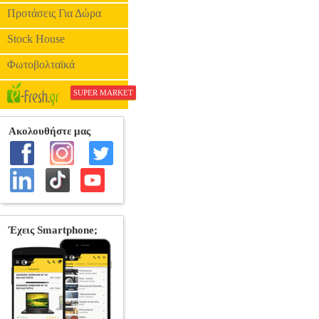
Προτάσεις Για Δώρα
Stock House
Φωτοβολταϊκά
SUPER MARKET