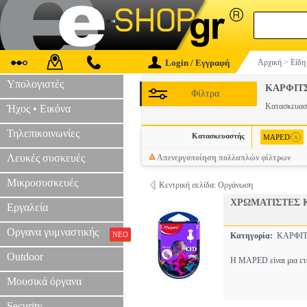
Login / Εγγραφή
Αρχική
>
Είδη
Υπολογιστές
ΚΑΡΦΙΤ
Φίλτρα
Κατασκευα
Ήχος • Εικόνα
Τηλεπικοινωνίες
Κατασκευαστής
x
MAPED
Λευκές συσκευές
Απενεργοποίηση πολλαπλών φίλτρων
Μικροσυσκευές
Κεντρική σελίδα: Οργάνωση
ΧΡΩΜΑΤΙΣΤΕΣ 
Εργαλεία
Οργανα γυμναστικής
ΝΕΟ
Κατηγορία:
ΚΑΡΦΙ
Outdoor
Η MAPED είναι μια ετα
Μουσικά όργανα
Security