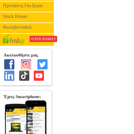
Προτάσεις Για Δώρα
Stock House
Φωτοβολταϊκά
SUPER MARKET