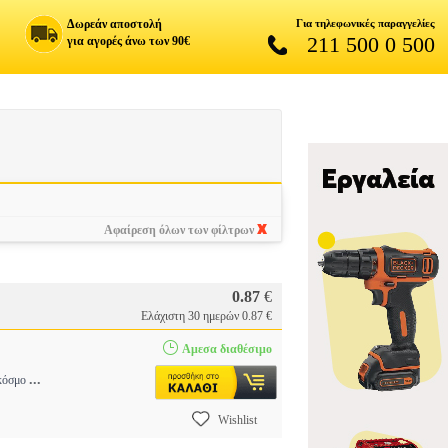
Δωρεάν αποστολή
Για τηλεφωνικές παραγγελίες
211 500 0 500
για αγορές άνω των 90€
Αφαίρεση όλων των φίλτρων
0.87
€
Ελάχιστη 30 ημερών 0.87 €
Αμεσα διαθέσιμο
...
 κόσμο
Wishlist