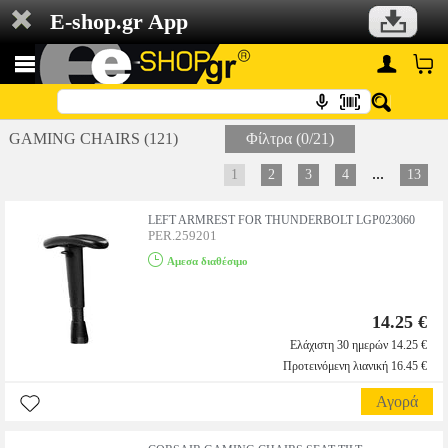
E-shop.gr App
GAMING CHAIRS (121)
Φίλτρα (0/21)
...
1
2
3
4
13
LEFT ARMREST FOR THUNDERBOLT LGP023060
PER.259201
Αμεσα διαθέσιμο
14.25 €
Ελάχιστη 30 ημερών 14.25 €
Προτεινόμενη λιανική 16.45 €
Αγορά