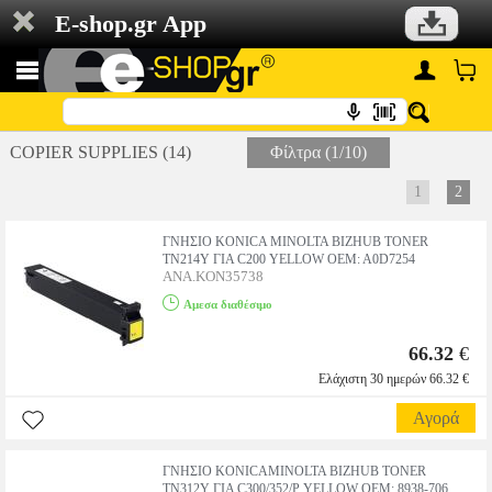
E-shop.gr App
COPIER SUPPLIES (14)
Φίλτρα (1/10)
1
2
ΓΝΗΣΙΟ KONICA MINOLTA BIZHUB TONER
TN214Y ΓΙΑ C200 YELLOW OEM: A0D7254
ANA.KON35738
Αμεσα διαθέσιμο
66.32
€
Ελάχιστη 30 ημερών 66.32 €
Αγορά
ΓΝΗΣΙΟ KONICAMINOLTA BIZHUB TONER
TN312Y ΓΙΑ C300/352/P YELLOW OEM: 8938-706