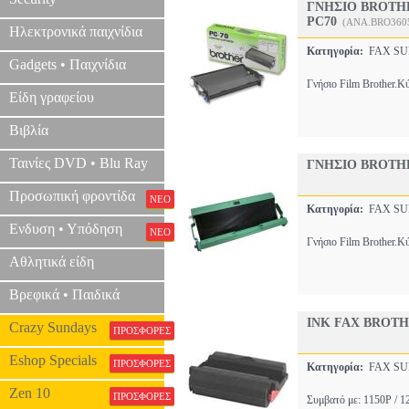
ΓΝΗΣΙΟ BROTHER
PC70
(ANA.BRO360
Ηλεκτρονικά παιχνίδια
Κατηγορία:
FAX SU
Gadgets • Παιχνίδια
Γνήσιο Film Brother.Κ
Είδη γραφείου
Βιβλία
Ταινίες DVD • Blu Ray
ΓΝΗΣΙΟ BROTHER
Προσωπική φροντίδα
ΝΕΟ
Κατηγορία:
FAX SU
Ενδυση • Υπόδηση
ΝΕΟ
Γνήσιο Film Brother.Κ
Αθλητικά είδη
Βρεφικά • Παιδικά
INK FAX BROTH
Crazy Sundays
ΠΡΟΣΦΟΡΕΣ
Eshop Specials
ΠΡΟΣΦΟΡΕΣ
Κατηγορία:
FAX SU
Zen 10
ΠΡΟΣΦΟΡΕΣ
Συμβατό με: 1150P / 1