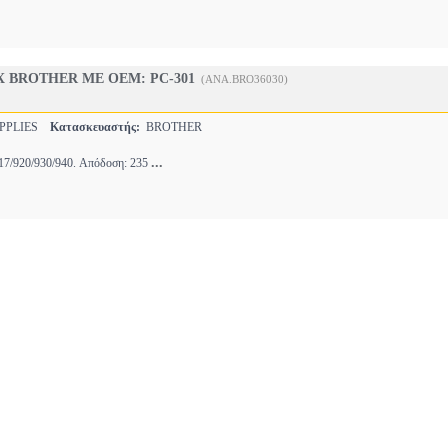
X BROTHER ΜΕ OEM: PC-301
(ANA.BRO36030)
PPLIES
Κατασκευαστής:
BROTHER
...
917/920/930/940. Απόδοση: 235