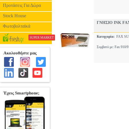
Προτάσεις Για Δώρα
Stock House
ΓΝΗΣΙΟ INK FA
Φωτοβολταϊκά
Κατηγορία:
FAX SU
SUPER MARKET
Συμβατό με: Fax 910/