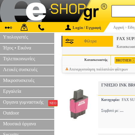
Login / Εγγραφή
Αρχική
>
Είδη
Υπολογιστές
FAX SUP
Φίλτρα
Κατασκευα
Ήχος • Εικόνα
Τηλεπικοινωνίες
Κατασκευαστής
x
BROTHER
Λευκές συσκευές
Απενεργοποίηση πολλαπλών φίλτρων
Μικροσυσκευές
ΓΝΗΣΙΟ INK B
Εργαλεία
Κατηγορία:
FAX SU
Οργανα γυμναστικής
ΝΕΟ
...
Συμβατό με:
Outdoor
Μουσικά όργανα
Security