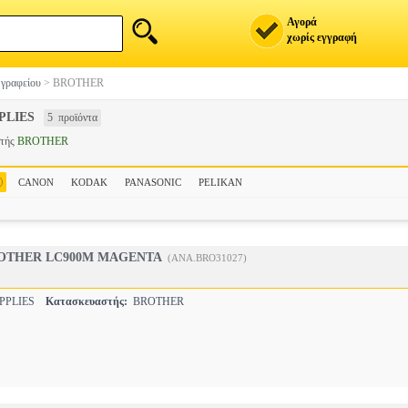
Αγορά
χωρίς εγγραφή
 γραφείου
>
BROTHER
PLIES
5 προϊόντα
στής
BROTHER
CANON
KODAK
PANASONIC
PELIKAN
ROTHER LC900M MAGENTA
(ANA.BRO31027)
PPLIES
Κατασκευαστής:
BROTHER