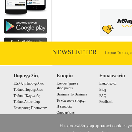
NEWSLETTER
Περισσότερες 
Παραγγελίες
Εταιρία
Επικοινωνία
Εξέλιξη Παραγγελίας
Καταστήματα e-
Επικοινωνία
shop points
Τρόποι Παραγγελίας
Blog
Business To Business
Τρόποι Πληρωμής
FAQ
Τα νέα του e-shop.gr
Τρόποι Αποστολής
Feedback
Η εταιρεία
Επιστροφές Προιόντων
Οροι χρήσης
Cookies
Η ιστοσελίδα χρησιμοποιεί cookies γι