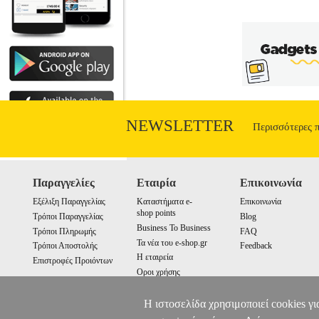
NEWSLETTER
Περισσότερες 
Παραγγελίες
Εταιρία
Επικοινωνία
Εξέλιξη Παραγγελίας
Καταστήματα e-
Επικοινωνία
shop points
Τρόποι Παραγγελίας
Blog
Business To Business
Τρόποι Πληρωμής
FAQ
Τα νέα του e-shop.gr
Τρόποι Αποστολής
Feedback
Η εταιρεία
Επιστροφές Προιόντων
Οροι χρήσης
Cookies
Η ιστοσελίδα χρησιμοποιεί cookies γι