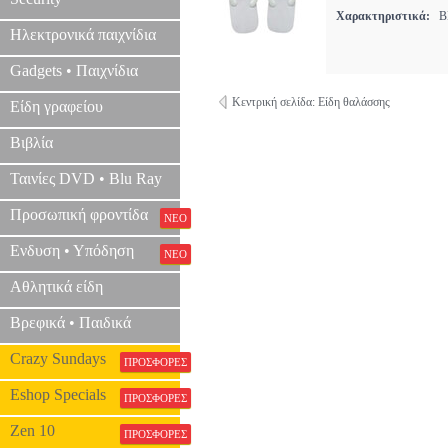
Χαρακτηριστικά:
BE
Ηλεκτρονικά παιχνίδια
Gadgets • Παιχνίδια
Κεντρική σελίδα: Είδη θαλάσσης
Είδη γραφείου
Βιβλία
Ταινίες DVD • Blu Ray
Προσωπική φροντίδα
ΝΕΟ
Ενδυση • Υπόδηση
ΝΕΟ
Αθλητικά είδη
Βρεφικά • Παιδικά
Crazy Sundays
ΠΡΟΣΦΟΡΕΣ
Eshop Specials
ΠΡΟΣΦΟΡΕΣ
Zen 10
ΠΡΟΣΦΟΡΕΣ