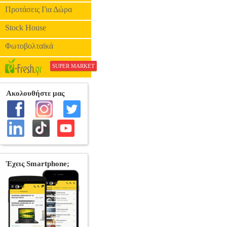
Προτάσεις Για Δώρα
Stock House
Φωτοβολταϊκά
SUPER MARKET