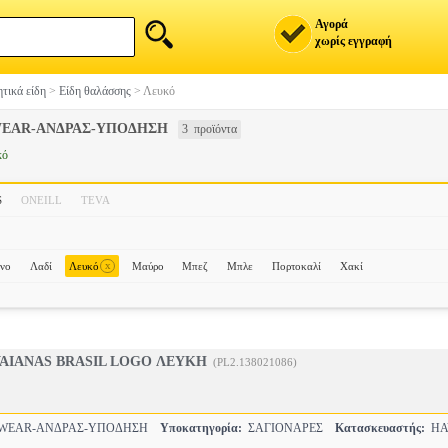
Αγορά
χωρίς εγγραφή
τικά είδη
>
Είδη θαλάσσης
>
Λευκό
EAR-ΑΝΔΡΑΣ-ΥΠΟΔΗΣΗ
3 προϊόντα
κό
S
ONEILL
TEVA
x
ινο
Λαδί
Λευκό
Μαύρο
Μπεζ
Μπλε
Πορτοκαλί
Χακί
VAIANAS BRASIL LOGO ΛΕΥΚΗ
(PL2.138021086)
WEAR-ΑΝΔΡΑΣ-ΥΠΟΔΗΣΗ
Υποκατηγορία:
ΣΑΓΙΟΝΑΡΕΣ
Κατασκευαστής:
HA