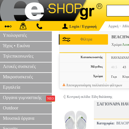
Login / Εγγραφή
Αρχική
>
Αθλη
Υπολογιστές
BEACHW
Φίλτρα
Χρώμα
Λευ
Ήχος • Εικόνα
Τηλεπικοινωνίες
Κατασκευαστής
HAVAIANA
Λευκές συσκευές
Μέγεθος
40.5
43
Μικροσυσκευές
Χρώμα
Γκρι
Κίτρ
Απενεργοποίηση πολλαπλών φίλτρων
Εργαλεία
Κεντρική σελίδα: Είδη θαλάσσης
Οργανα γυμναστικής
ΝΕΟ
ΣΑΓΙΟΝΑΡΑ HA
Outdoor
Μουσικά όργανα
Κατηγορία:
BEACH
Security