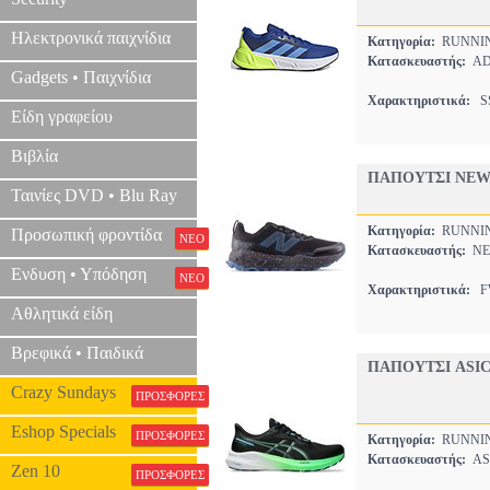
Ηλεκτρονικά παιχνίδια
Κατηγορία:
RUNNI
Κατασκευαστής:
AD
Gadgets • Παιχνίδια
Χαρακτηριστικά:
SS
Είδη γραφείου
Βιβλία
ΠΑΠΟΥΤΣΙ NEW
Ταινίες DVD • Blu Ray
Κατηγορία:
RUNNI
Προσωπική φροντίδα
ΝΕΟ
Κατασκευαστής:
NE
Ενδυση • Υπόδηση
ΝΕΟ
Χαρακτηριστικά:
FW
Αθλητικά είδη
Βρεφικά • Παιδικά
ΠΑΠΟΥΤΣΙ ASIC
Crazy Sundays
ΠΡΟΣΦΟΡΕΣ
Eshop Specials
ΠΡΟΣΦΟΡΕΣ
Κατηγορία:
RUNNI
Κατασκευαστής:
AS
Zen 10
ΠΡΟΣΦΟΡΕΣ