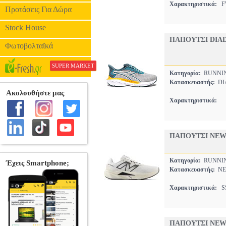
Χαρακτηριστικά:
FW
Προτάσεις Για Δώρα
Stock House
ΠΑΠΟΥΤΣΙ DIA
Φωτοβολταϊκά
SUPER MARKET
Κατηγορία:
RUNNI
Κατασκευαστής:
DI
Χαρακτηριστικά:
ΠΑΠΟΥΤΣΙ NEW
Κατηγορία:
RUNNI
Κατασκευαστής:
NE
Χαρακτηριστικά:
SS
ΠΑΠΟΥΤΣΙ NEW