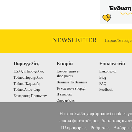
NEWSLETTER
Περισσότερες 
Παραγγελίες
Εταιρία
Επικοινωνία
Εξέλιξη Παραγγελίας
Καταστήματα e-
Επικοινωνία
shop points
Τρόποι Παραγγελίας
Blog
Business To Business
Τρόποι Πληρωμής
FAQ
Τα νέα του e-shop.gr
Τρόποι Αποστολής
Feedback
Η εταιρεία
Επιστροφές Προιόντων
Οροι χρήσης
Cookies
Η ιστοσελίδα χρησιμοποιεί cookies γι
επισκεψιμότητάς μας. Δείτε τους αναν
Πληροφορίες
Ρυθμίσεις
Απόρριψ