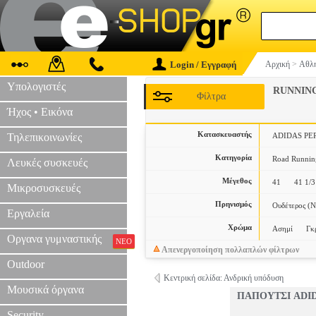
Login / Εγγραφή
Αρχική
>
Αθλη
Υπολογιστές
RUNNIN
Φίλτρα
Ήχος • Εικόνα
Κατασκευαστής
Τηλεπικοινωνίες
ADIDAS P
Κατηγορία
Road Runnin
Λευκές συσκευές
Μέγεθος
41
41 1/3
Μικροσυσκευές
Πρηνισμός
Ουδέτερος (N
Εργαλεία
Χρώμα
Ασημί
Γκ
Οργανα γυμναστικής
ΝΕΟ
Απενεργοποίηση πολλαπλών φίλτρων
Outdoor
Κεντρική σελίδα: Ανδρική υπόδυση
Μουσικά όργανα
ΠΑΠΟΥΤΣΙ ADI
Security