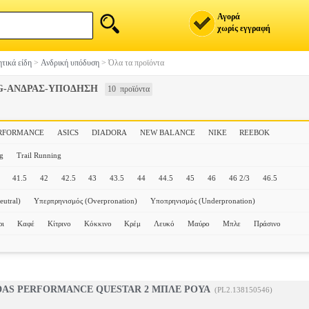
Αγορά
χωρίς εγγραφή
τικά είδη
>
Ανδρική υπόδυση
>
Όλα τα προϊόντα
G-ΑΝΔΡΑΣ-ΥΠΟΔΗΣΗ
10 προϊόντα
ERFORMANCE
ASICS
DIADORA
NEW BALANCE
NIKE
REEBOK
g
Trail Running
41.5
42
42.5
43
43.5
44
44.5
45
46
46 2/3
46.5
eutral)
Υπερπρηνισμός (Overpronation)
Υποπρηνισμός (Underpronation)
ρι
Καφέ
Κίτρινο
Κόκκινο
Κρέμ
Λευκό
Μαύρο
Μπλε
Πράσινο
DAS PERFORMANCE QUESTAR 2 ΜΠΛΕ ΡΟΥΑ
(PL2.138150546)