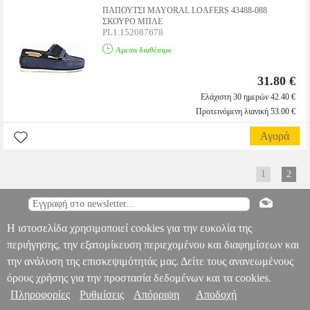
ΠΑΠΟΥΤΣΙ MAYORAL LOAFERS 43488-088
ΣΚΟΥΡΟ ΜΠΛΕ
PL1.152087678
Αμεσα διαθέσιμο
31.80 €
Ελάχιστη 30 ημερών 42.40 €
Προτεινόμενη λιανική 53.00 €
Αγορά
1
2
Πληροφορίες & Υπηρεσίες >
Η ιστοσελίδα χρησιμοποιεί cookies για την ευκολία της
περιήγησης, την εξατομίκευση περιεχομένου και διαφημίσεων και
την ανάλυση της επισκεψιμότητάς μας. Δείτε τους ανανεωμένους
όρους χρήσης για την προστασία δεδομένων και τα cookies.
Πληροφορίες
Ρυθμίσεις
Απόρριψη
Αποδοχή