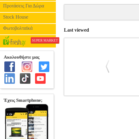
Προτάσεις Για Δώρα
Stock House
Φωτοβολταϊκά
Last viewed
SUPER MARKET
ΖΩΗ ΧΩΡΙΣ ΕΜΕΝΑ - MY LIFE W
•2003,El Deseo στην κατηγορία ΚΩΜΩΔΙ
Mark Ruffalo, Leonor Watling Περιοχή: Ζ
Ήχος: Dolby Digital 5.1. Αριθμός Δί
γλυκό Πεπρωμένο», «Existenz») είναι εί
μισεί όλο τον κόσμο, έναν πατέρα που έχ
ποτέ δεν μπόρεσε να φοιτήσει την ημέρα
Αν από αυτή τη μέρα ανακαλύπτει την αγ