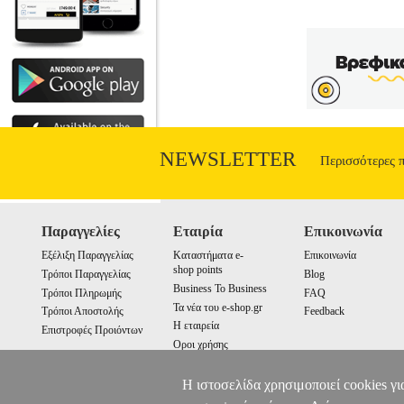
τη δίψα να αλλάξει την μέτρια ζωή της, 
πάντα εκτιμάμε α
NEWSLETTER
Περισσότερες 
Παραγγελίες
Εταιρία
Επικοινωνία
Εξέλιξη Παραγγελίας
Καταστήματα e-
Επικοινωνία
shop points
Τρόποι Παραγγελίας
Blog
Business To Business
Τρόποι Πληρωμής
FAQ
Τα νέα του e-shop.gr
Τρόποι Αποστολής
Feedback
Η εταιρεία
Επιστροφές Προιόντων
Οροι χρήσης
Cookies
Η ιστοσελίδα χρησιμοποιεί cookies γι