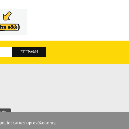
ν ένα όνειρο και ότι μόλις τώρα ξυπνάς». Γιατί
 WITHOUT ME (DVD)
αφημίσεων και την ανάλυση της