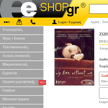
Login / Εγγραφή
Αρχική
>
Ταιν
Υπολογιστές
ΖΩΗ
Ήχος • Εικόνα
DVD.
Τηλεπικοινωνίες
Κατηγ
Λευκές συσκευές
Διαθε
Μικροσυσκευές
Χωρίς
Εργαλεία
Σταθ
Εδώ θ
Οργανα γυμναστικής
ΝΕΟ
Outdoor
Μουσικά όργανα
Ελάχιστ
Security