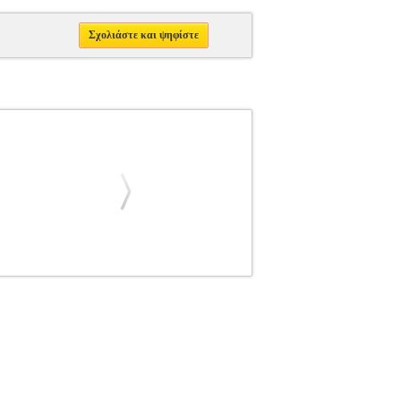
Σχολιάστε και ψηφίστε
l Deseo
ΚΩΜΩΔΙΑ
Κατηγορία: ΚΩΜΩΔΙΑ
arah Polley, Scott Speedman, Deborah Harry,
Ελληνικά. Εικόνα: WideScreen 1:85:1 και 16:9.
deo Clip. Η Αν (Σάρα Πόλεϊ: «Exotica», «Το
τον περισσότερο χρόνο άνεργος, μια μητέρα που
ινής επιστάτριας σε ένα πανεπιστήμιο στο οποίο
ρξη αλλάζει δραματικά. Κατά περίεργο τρόπο, η
 πλημμυρίζουν με μια δημιουργική ενέργεια και