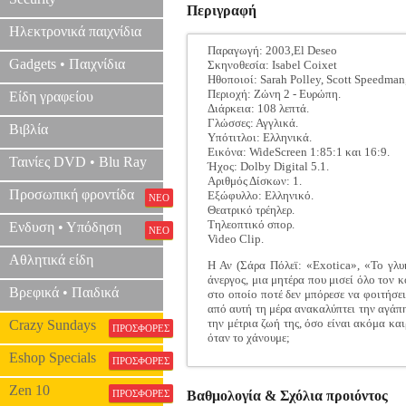
Περιγραφή
Ηλεκτρονικά παιχνίδια
Παραγωγή: 2003,El Deseo
Gadgets • Παιχνίδια
Σκηνοθεσία: Isabel Coixet
Ηθοποιοί: Sarah Polley, Scott Speedman
Περιοχή: Ζώνη 2 - Ευρώπη.
Είδη γραφείου
Διάρκεια: 108 λεπτά.
Γλώσσες: Αγγλικά.
Βιβλία
Υπότιτλοι: Ελληνικά.
Εικόνα: WideScreen 1:85:1 και 16:9.
Ταινίες DVD • Blu Ray
Ήχος: Dolby Digital 5.1.
Αριθμός Δίσκων: 1.
Προσωπική φροντίδα
Εξώφυλλο: Ελληνικό.
ΝΕΟ
Θεατρικό τρέηλερ.
Τηλεοπτικό σπορ.
Ενδυση • Υπόδηση
ΝΕΟ
Video Clip.
Αθλητικά είδη
Η Αν (Σάρα Πόλεϊ: «Exotica», «Το γλυκ
άνεργος, μια μητέρα που μισεί όλο τον κ
Βρεφικά • Παιδικά
στο οποίο ποτέ δεν μπόρεσε να φοιτήσει
από αυτή τη μέρα ανακαλύπτει την αγάπη 
την μέτρια ζωή της, όσο είναι ακόμα κα
Crazy Sundays
ΠΡΟΣΦΟΡΕΣ
όταν το χάνουμε;
Eshop Specials
ΠΡΟΣΦΟΡΕΣ
Zen 10
ΠΡΟΣΦΟΡΕΣ
Βαθμολογία & Σχόλια προιόντος