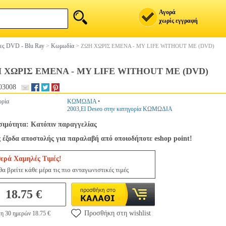
Αγορά
χωρίς εγγραφή
ίες DVD - Blu Ray
>
Κωμωδία
>
ΖΩΗ ΧΩΡΙΣ ΕΜΕΝΑ - MY LIFE WITHOUT ME (DVD)
 ΧΩΡΙΣ ΕΜΕΝΑ - MY LIFE WITHOUT ME (DVD)
03008
ορία
ΚΩΜΩΔΙΑ
•
2003,El Deseo στην κατηγορία ΚΩΜΩΔΙΑ
σιμότητα: Κατόπιν παραγγελίας
 έξοδα αποστολής για παραλαβή από οποιοδήποτε eshop point!
ερά Χαμηλές Τιμές!
α βρείτε κάθε μέρα τις πιο ανταγωνιστικές τιμές
18.75 €
Προσθήκη στη wishlist
η 30 ημερών 18.75 €