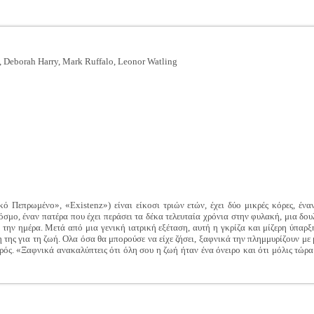
, Deborah Harry, Mark Ruffalo, Leonor Watling
ό Πεπρωμένο», «Existenz») είναι είκοσι τριών ετών, έχει δύο μικρές κόρες, έν
όσμο, έναν πατέρα που έχει περάσει τα δέκα τελευταία χρόνια στην φυλακή, μια δου
 την ημέρα. Μετά από μια γενική ιατρική εξέταση, αυτή η γκρίζα και μίζερη ύπαρξ
της για τη ζωή. Ολα όσα θα μπορούσε να είχε ζήσει, ξαφνικά την πλημμυρίζουν με 
ιρός. «Ξαφνικά ανακαλύπτεις ότι όλη σου η ζωή ήταν ένα όνειρο και ότι μόλις τώρα