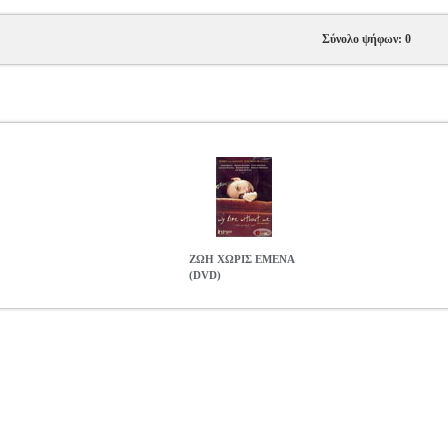
Σύνολο ψήφων: 0
ΖΩΗ ΧΩΡΙΣ ΕΜΕΝΑ
(DVD)
ITHOUT ME (DVD)
DVD.03008
DVD.03008
2003,El Deseo
2003,E
Α Παραγωγή: 2003, El Deseo Σκηνοθεσία: Isabel Coixet Ηθοποιοί: S
ώνη 2 - Ευρώπη. Διάρκεια: 108 λεπτά. Γλώσσες: Αγγλικά. Υπότιτλοι: 
σκων: 1. Εξώφυλλο: Ελληνικό. Θεατρικό τρέηλερ. Τηλεοπτικό σπορ. Vi
κοσι τριών ετών, έχει δύο μικρές κόρες, έναν σύζυγο που παραμένει 
ει περάσει τα δέκα τελευταία χρόνια στην φυλακή, μια δουλειά νυχτερ
. Μετά από μια γενική ιατρική εξέταση, αυτή η γκρίζα και μίζερη ύπα
άπη της για τη ζωή. Ολα όσα θα μπορούσε να είχε ζήσει, ξαφνικά την