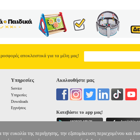
όσο είναι ακόμα καιρός. «Ξαφνικά ανακαλύπτεις ότι όλη σου η ζωή ήτα
υτό που έχουμε όταν το χάνουμε;
ΖΩΗ ΧΩΡΙΣ ΕΜΕΝΑ - MY LIFE
18.75
προσφορές αποκλειστικά για τα μέλη μας!
Υπηρεσίες
Ακολουθήστε μας
Service
Υπηρεσίες
Downloads
Εγγυήσεις
Κατεβάστε το app μας!
α την ευκολία της περιήγησης, την εξατομίκευση περιεχομένου και δι