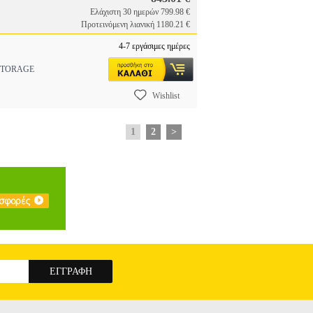
Ελάχιστη 30 ημερών 799.98 €
Προτεινόμενη λιανική 1180.21 €
4-7 εργάσιμες ημέρες
 STORAGE
Wishlist
1
2
>