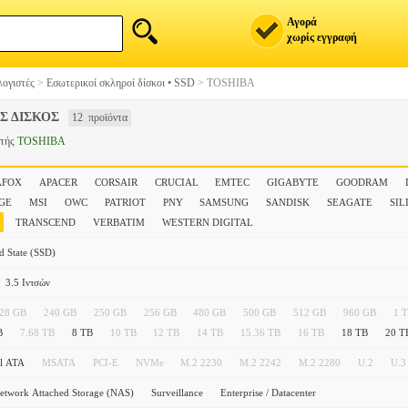
Αγορά
χωρίς εγγραφή
ογιστές
>
Εσωτερικοί σκληροί δίσκοι • SSD
>
TOSHIBA
Σ ΔΙΣΚΟΣ
12 προϊόντα
στής
TOSHIBA
AFOX
APACER
CORSAIR
CRUCIAL
EMTEC
GIGABYTE
GOODRAM
GE
MSI
OWC
PATRIOT
PNY
SAMSUNG
SANDISK
SEAGATE
SIL
TRANSCEND
VERBATIM
WESTERN DIGITAL
d State (SSD)
3.5 Ιντσών
28 GB
240 GB
250 GB
256 GB
480 GB
500 GB
512 GB
960 GB
1 
B
7.68 TB
8 TB
10 TB
12 TB
14 TB
15.36 TB
16 TB
18 TB
20 T
al ATA
MSATA
PCI-E
NVMe
M.2 2230
M.2 2242
M.2 2280
U.2
U.3
etwork Attached Storage (NAS)
Surveillance
Enterprise / Datacenter