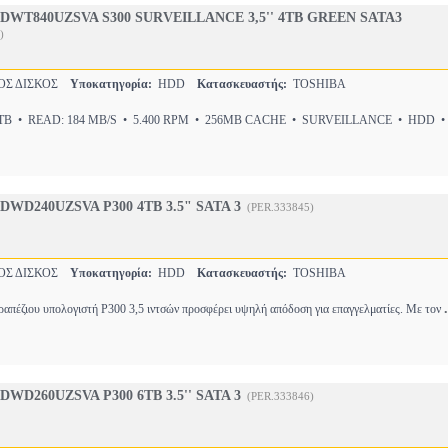
DWT840UZSVA S300 SURVEILLANCE 3,5'' 4TB GREEN SATA3
)
ΟΣ ΔΙΣΚΟΣ
Υποκατηγορία:
HDD
Κατασκευαστής:
TOSHIBA
B • READ: 184 MB/S • 5.400 RPM • 256MB CACHE • SURVEILLANCE • HDD • 
WD240UZSVA P300 4TB 3.5" SATA 3
(PER.333845)
ΟΣ ΔΙΣΚΟΣ
Υποκατηγορία:
HDD
Κατασκευαστής:
TOSHIBA
.
ραπέζιου υπολογιστή P300 3,5 ιντσών προσφέρει υψηλή απόδοση για επαγγελματίες. Με τον
WD260UZSVA P300 6TB 3.5'' SATA 3
(PER.333846)