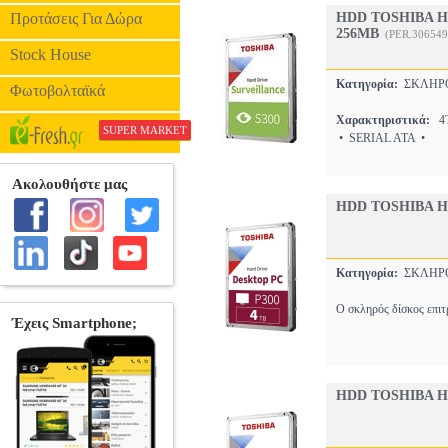
Προτάσεις Για Δώρα
HDD TOSHIBA H
256MB
(PER.306549
Stock House
Κατηγορία:
ΣΚΛΗΡ
Φωτοβολταϊκά
Χαρακτηριστικά:
4T
SUPER MARKET
• SERIAL ATA •
HDD TOSHIBA HD
Κατηγορία:
ΣΚΛΗΡ
Ο σκληρός δίσκος επιτ
HDD TOSHIBA HD