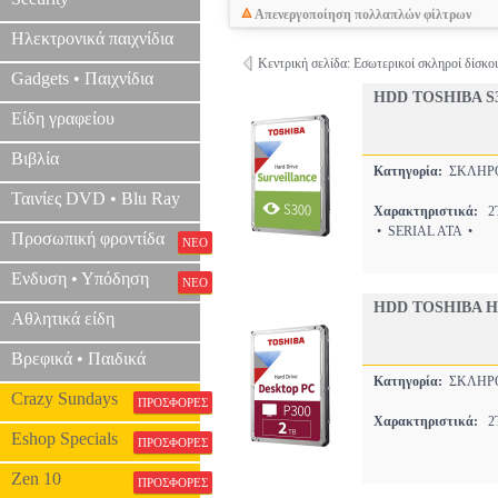
Απενεργοποίηση πολλαπλών φίλτρων
Ηλεκτρονικά παιχνίδια
Κεντρική σελίδα: Εσωτερικοί σκληροί δίσκο
Gadgets • Παιχνίδια
HDD TOSHIBA S3
Είδη γραφείου
Βιβλία
Κατηγορία:
ΣΚΛΗΡ
Ταινίες DVD • Blu Ray
Χαρακτηριστικά:
2T
• SERIAL ATA •
Προσωπική φροντίδα
ΝΕΟ
Ενδυση • Υπόδηση
ΝΕΟ
HDD TOSHIBA HD
Αθλητικά είδη
Βρεφικά • Παιδικά
Κατηγορία:
ΣΚΛΗΡ
Crazy Sundays
ΠΡΟΣΦΟΡΕΣ
Χαρακτηριστικά:
2T
Eshop Specials
ΠΡΟΣΦΟΡΕΣ
Zen 10
ΠΡΟΣΦΟΡΕΣ