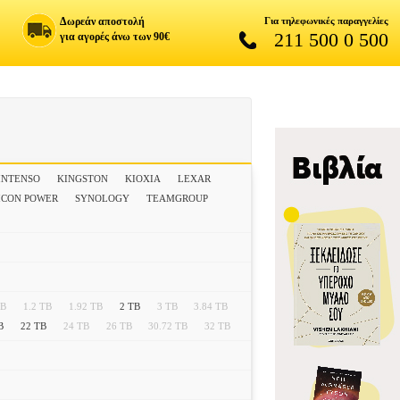
Δωρεάν αποστολή
Για τηλεφωνικές παραγγελίες
211 500 0 500
για αγορές άνω των 90€
INTENSO
KINGSTON
KIOXIA
LEXAR
ICON POWER
SYNOLOGY
TEAMGROUP
TB
1.2 TB
1.92 TB
2 TB
3 TB
3.84 TB
B
22 TB
24 TB
26 TB
30.72 TB
32 TB