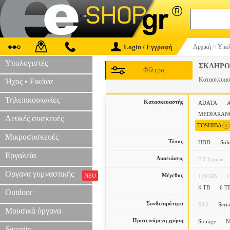
Login / Εγγραφή
Αρχική
>
Υπολ
Υπολογιστές
ΣΚΛΗΡΟ
Φίλτρα
Κατασκευα
Ήχος • Εικόνα
Τηλεπικοινωνίες
Κατασκευαστής
ADATA
MEDIARAN
Λευκές συσκευές
x
TOSHIBA
Μικροσυσκευές
Τύπος
HDD
Soli
Εργαλεία
Διαστάσεις
2.5 Ιντσών
Οργανα γυμναστικής
Μέγεθος
ΝΕΟ
120 GB
1
4 TB
6 T
Outdoor
Συνδεσιμότητα
SAS
Seri
Μουσικά όργανα
Προτεινόμενη χρήση
Storage
N
Security