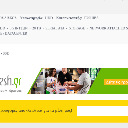
ΟΣ ΔΙΣΚΟΣ
Υποκατηγορία:
HDD
Κατασκευαστής:
TOSHIBA
D • 3.5 ΙΝΤΣΩΝ • 20 TB • SERIAL ATA • STORAGE • NETWORK ATTACHED
SE / DATACENTER
ι • SSD
προσφορές αποκλειστικά για τα μέλη μας!