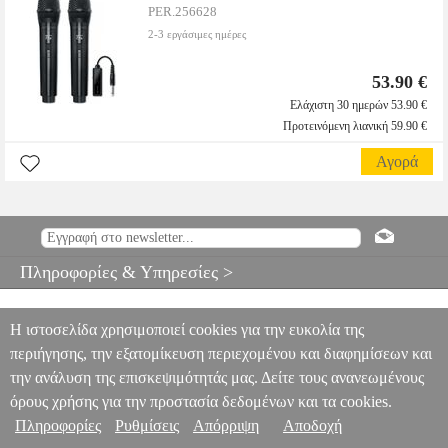
PER.256628
2-3 εργάσιμες ημέρες
53.90 €
Ελάχιστη 30 ημερών 53.90 €
Προτεινόμενη λιανική 59.90 €
Αγορά
Πληροφορίες & Υπηρεσίες >
Η ιστοσελίδα χρησιμοποιεί cookies για την ευκολία της
περιήγησης, την εξατομίκευση περιεχομένου και διαφημίσεων και
την ανάλυση της επισκεψιμότητάς μας. Δείτε τους ανανεωμένους
όρους χρήσης για την προστασία δεδομένων και τα cookies.
Πληροφορίες
Ρυθμίσεις
Απόρριψη
Αποδοχή