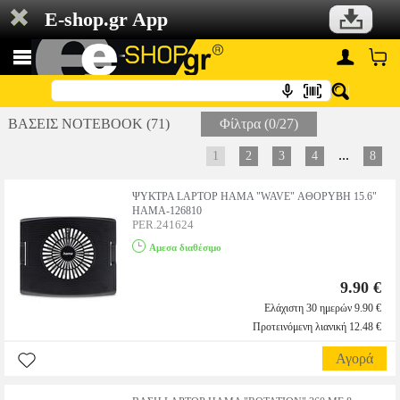
E-shop.gr App
ΒΑΣΕΙΣ NOTEBOOK (71)
Φίλτρα (0/27)
...
1
2
3
4
8
ΨΥΚΤΡΑ LAPTOP HAMA "WAVE" ΑΘΟΡΥΒΗ 15.6"
HAMA-126810
PER.241624
Αμεσα διαθέσιμο
9.90 €
Ελάχιστη 30 ημερών 9.90 €
Προτεινόμενη λιανική 12.48 €
Αγορά