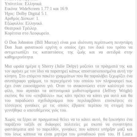
Υπότιτλοι: Ελληνικά.
Εικόνα: WideScreen 1.77:1 και 16:9.
Ήχος: Dolby Digital 5.1.
Αριθμός Δίσκων: 1.
Εξώφυλλο: Ελληνικό.
Θεατρικό Τρέιλερ.
Κορίτσια στο Λεοφωρείο.
Ο Don Johnston (Bill Murray) είναι μια ιδιότυπη περίπτωση πενηντάρη
Don Juan φανατικού εργένη ο οποίος έχει τον δικό του τρόπο να
αντιμετωπίζει τις καταστάσεις της ζωής και να αντιδρά στην
καθημερινότητα.
Μια ωραία ημέρα η Sherry (Julie Delpy) μαζεύει τα πράγματά της και
τον αφήνει με τον ίδιο να παρατηρεί κάπως αποστασιοποιημένα αυτή την
κίνηση. Στο επόμενο πακέτο γραμμάτων που θα παραλάβει ξεχωρίζει ένα
ανυπόγραφο γράμμα, το περιεχόμενό του οποίου τον πληροφορεί πως
έχει έναν εικοσάχρονο γιό. Οταν το ανακοινώσει στον καλύτερό του
φίλο, που αγαπάει τα αστυνομικά μυθιστορήματα (Jeffrey Wright)
εκείνος θα του «επιβάλλει» πως κάτι πρέπει να κάνει για αυτό και θα
του παραδώσει σχεδιάγραμμα που περιλαμβάνει επισκέψεις σε
τέσσερεις γυναίκες με τις οποίες έβγαινε περίπου τη στιγμή που
γεννήθηκε ο υποτιθέμενος γιός του.
Χωρίς να ξέρει αν πραγματικά θέλει να το κάνει αυτό, θα ξεκινήσει ένα
παράξενο ταξίδι σε διάφορες πολιτείες με σκοπό να συναντήσει
φαντάσματα από το παρελθόν, γυναίκες που κάποτε υπήρξαν μαζί και
που ίσως κάποια να είναι μητέρα του μοναδικού γιού του. Η Laura