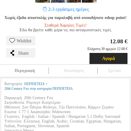
2-3 εργάσιμες ημέρες
Χωρίς έξοδα αποστολής για παραλαβή από οποιοδήποτε eshop point!
Σταθερά Χαμηλές Τιμές!
Εδώ θα βρείτε κάθε μέρα τις πιο ανταγωνιστικές τιμές
12.08 €
Wishlist
Ελάχιστη 30 ημερών 12.08 €
Share
Αγορά
Περιγραφή
Αξιολόγηση
Σχετικά
Κατηγορία:
•
ΠΕΡΙΠΕΤΕΙΑ
20th Century Fox στην κατηγορία ΠΕΡΙΠΕΤΕΙΑ
Παραγωγή: 20th Century Fox
Σκηνοθεσία: Ρόμπερτ Κούρτζμαν
Ηθοποιοί: Σον Πάτρικ Φλάνερι, Τζο Παντολιάνο, Κάρμεν Σεράνο
Εικόνα: 1.77:1 Anamorphic Widescreen
Γλώσσες: English / Italian / Spanish / Hungarian 5.1 Dolby Surround
Υπότιτλοι: Ελληνικά, English, Arabic, Croatian, Egyptian, Hungarian,
Italian, Portuguese, Slovenian, Spanish
Interactive Menus