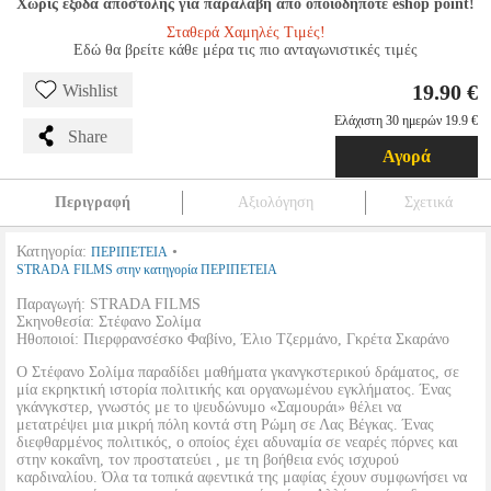
Χωρίς έξοδα αποστολής για παραλαβή από οποιοδήποτε eshop point!
Σταθερά Χαμηλές Τιμές!
Εδώ θα βρείτε κάθε μέρα τις πιο ανταγωνιστικές τιμές
19.90 €
Wishlist
Ελάχιστη 30 ημερών 19.9 €
Share
Αγορά
Περιγραφή
Αξιολόγηση
Σχετικά
Κατηγορία:
•
ΠΕΡΙΠΕΤΕΙΑ
STRADA FILMS στην κατηγορία ΠΕΡΙΠΕΤΕΙΑ
Παραγωγή: STRADA FILMS
Σκηνοθεσία: Στέφανο Σολίμα
Ηθοποιοί: Πιερφρανσέσκο Φαβίνο, Έλιο Τζερμάνο, Γκρέτα Σκαράνο
Ο Στέφανο Σολίμα παραδίδει μαθήματα γκανγκστερικού δράματος, σε
μία εκρηκτική ιστορία πολιτικής και οργανωμένου εγκλήματος. Ένας
γκάνγκστερ, γνωστός με το ψευδώνυμο «Σαμουράι» θέλει να
μετατρέψει μια μικρή πόλη κοντά στη Ρώμη σε Λας Βέγκας. Ένας
διεφθαρμένος πολιτικός, ο οποίος έχει αδυναμία σε νεαρές πόρνες και
στην κοκαΐνη, τον προστατεύει , με τη βοήθεια ενός ισχυρού
καρδιναλίου. Όλα τα τοπικά αφεντικά της μαφίας έχουν συμφωνήσει να