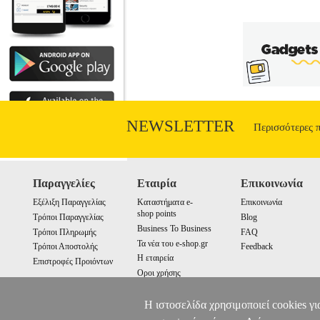
NEWSLETTER
Περισσότερες 
Παραγγελίες
Εταιρία
Επικοινωνία
Εξέλιξη Παραγγελίας
Καταστήματα e-
Επικοινωνία
shop points
Τρόποι Παραγγελίας
Blog
Business To Business
Τρόποι Πληρωμής
FAQ
Τα νέα του e-shop.gr
Τρόποι Αποστολής
Feedback
Η εταιρεία
Επιστροφές Προιόντων
Οροι χρήσης
Cookies
Η ιστοσελίδα χρησιμοποιεί cookies γι