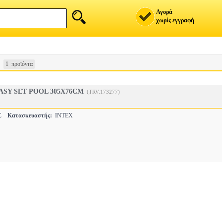
Αγορά
χωρίς εγγραφή
1 προϊόντα
EASY SET POOL 305X76CM
(TRV.173277)
ΕΣ
Κατασκευαστής:
INTEX