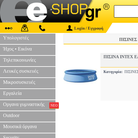
Login / Εγγραφή
Υπολογιστές
ΠΙΣΙΝΕΣ
Ήχος • Εικόνα
ΠΙΣIΝΑ INTEX 
Τηλεπικοινωνίες
Λευκές συσκευές
Κατηγορία:
ΠΙΣΙΝ
Μικροσυσκευές
Εργαλεία
Οργανα γυμναστικής
ΝΕΟ
Outdoor
Μουσικά όργανα
Security