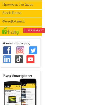
Προτάσεις Για Δώρα
Stock House
Φωτοβολταϊκά
SUPER MARKET