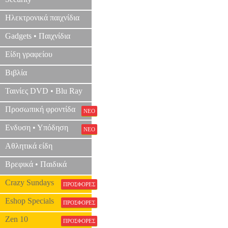
Ηλεκτρονικά παιχνίδια
Gadgets • Παιχνίδια
Είδη γραφείου
Βιβλία
Ταινίες DVD • Blu Ray
Προσωπική φροντίδα
ΝΕΟ
Ενδυση • Υπόδηση
ΝΕΟ
Αθλητικά είδη
Βρεφικά • Παιδικά
Crazy Sundays
ΠΡΟΣΦΟΡΕΣ
Eshop Specials
ΠΡΟΣΦΟΡΕΣ
Zen 10
ΠΡΟΣΦΟΡΕΣ