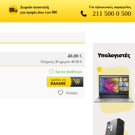
Δωρεάν αποστολή
Για τηλεφωνικές παραγγελίες
211 500 0 500
για αγορές άνω των 90€
40.00
€
Ελάχιστη 30 ημερών 40.00 €
Αμεσα διαθέσιμο
Wishlist