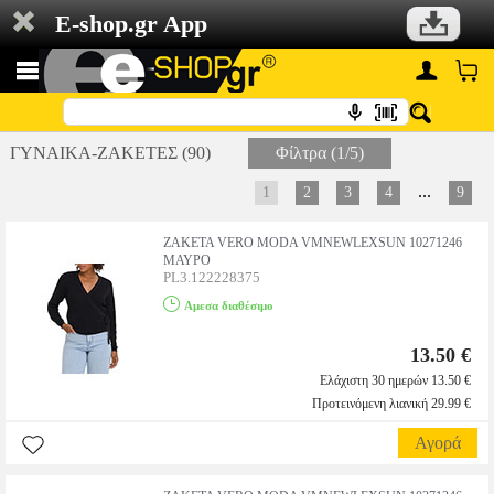
E-shop.gr App
ΓΥΝΑΙΚΑ-ΖΑΚΕΤΕΣ (90)
Φίλτρα (1/5)
...
1
2
3
4
9
ΖΑΚΕΤΑ VERO MODA VMNEWLEXSUN 10271246
ΜΑΥΡΟ
PL3.122228375
Αμεσα διαθέσιμο
13.50 €
Ελάχιστη 30 ημερών 13.50 €
Προτεινόμενη λιανική 29.99 €
Αγορά