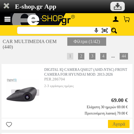
E-shop.gr App
CAR MULTIMEDIA OEM
Φίλτρα (1/42)
(440)
...
1
2
3
4
44
DIGITAL IQ CAMERA QS8127 (AHD-NTSC) FRONT
CAMERA FOR HYUNDAI MOD. 2013-2026
PER.286704
2-3 εργάσιμες ημέρες
69.00 €
Ελάχιστη 30 ημερών 69.00 €
Προτεινόμενη λιανική 79.00 €
Αγορά