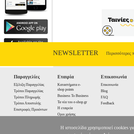
NEWSLETTER
Περισσότερες 
Παραγγελίες
Εταιρία
Επικοινωνία
Εξέλιξη Παραγγελίας
Καταστήματα e-
Επικοινωνία
shop points
Τρόποι Παραγγελίας
Blog
Business To Business
Τρόποι Πληρωμής
FAQ
Τα νέα του e-shop.gr
Τρόποι Αποστολής
Feedback
Η εταιρεία
Επιστροφές Προιόντων
Οροι χρήσης
Cookies
Η ιστοσελίδα χρησιμοποιεί cookies γι