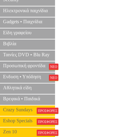
Ηλεκτρονικά παιχνίδια
Gadgets • Παιχνίδια
Είδη γραφείου
Βιβλία
Ταινίες DVD • Blu Ray
Προσωπική φροντίδα
ΝΕΟ
Ενδυση • Υπόδηση
ΝΕΟ
Αθλητικά είδη
Βρεφικά • Παιδικά
Crazy Sundays
ΠΡΟΣΦΟΡΕΣ
Eshop Specials
ΠΡΟΣΦΟΡΕΣ
Zen 10
ΠΡΟΣΦΟΡΕΣ