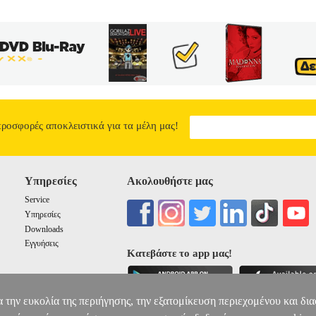
προσφορές αποκλειστικά για τα μέλη μας!
Υπηρεσίες
Ακολουθήστε μας
Service
Υπηρεσίες
Downloads
Εγγυήσεις
Κατεβάστε το app μας!
α την ευκολία της περιήγησης, την εξατομίκευση περιεχομένου και δι