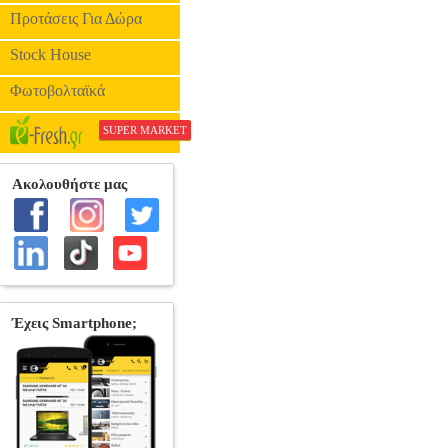
Προτάσεις Για Δώρα
Stock House
Φωτοβολταϊκά
SUPER MARKET