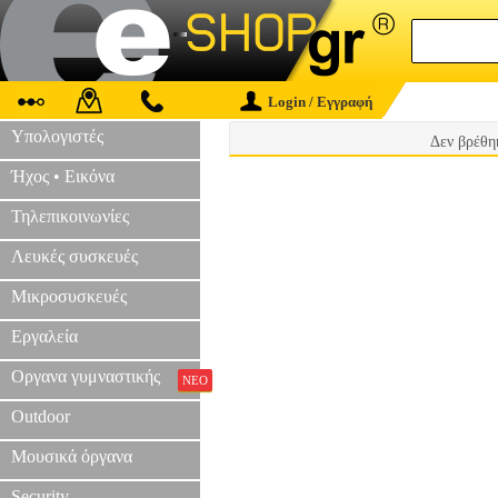
Login / Εγγραφή
Υπολογιστές
Δεν βρέθη
Ήχος • Εικόνα
Τηλεπικοινωνίες
Λευκές συσκευές
Μικροσυσκευές
Εργαλεία
Οργανα γυμναστικής
ΝΕΟ
Outdoor
Μουσικά όργανα
Security