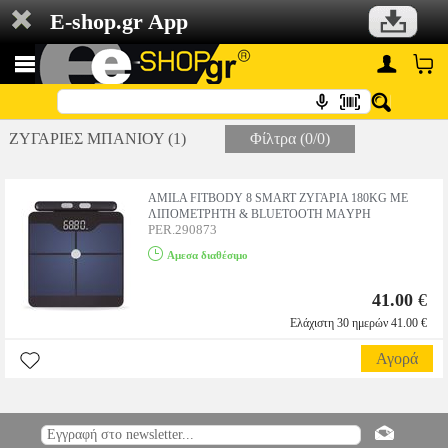
E-shop.gr App
ΖΥΓΑΡΙΕΣ ΜΠΑΝΙΟΥ (1)
Φίλτρα (0/0)
AMILA FITBODY 8 SMART ΖΥΓΑΡΙA 180KG ΜΕ
ΛΙΠΟΜΕΤΡΗΤH & BLUETOOTH ΜΑYΡΗ
PER.290873
Αμεσα διαθέσιμο
41.00
€
Ελάχιστη 30 ημερών 41.00 €
Αγορά