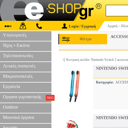
Login / Εγγραφή
Αρχική
>
Ηλεκ
Υπολογιστές
ACCESS
Φίλτρα
Ήχος • Εικόνα
Τηλεπικοινωνίες
Κεντρική σελίδα: Nintendo Switch 2 accessor
Λευκές συσκευές
NINTENDO SWIT
Μικροσυσκευές
Κατηγορία:
ACCES
Εργαλεία
Οργανα γυμναστικής
ΝΕΟ
Outdoor
Μουσικά όργανα
NINTENDO SWI
Security