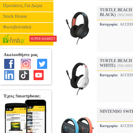
Προτάσεις Για Δώρα
TURTLE BEACH 
BLACK)
(NS2.0005
Stock House
Κατηγορία:
ACCES
Φωτοβολταϊκά
SUPER MARKET
TURTLE BEACH 
WHITE)
(NS2.0005
Κατηγορία:
ACCES
NINTENDO SWIT
Κατηγορία:
ACCES