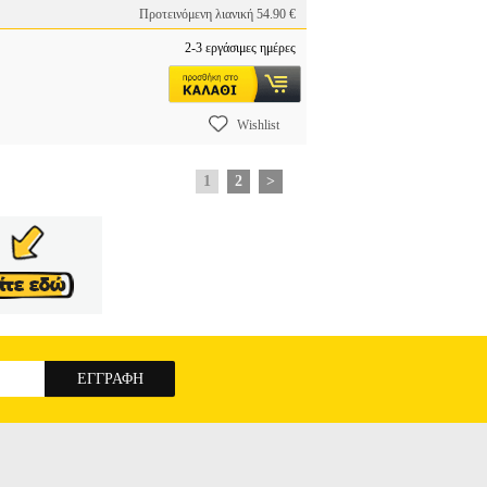
Προτεινόμενη λιανική 54.90 €
2-3 εργάσιμες ημέρες
Wishlist
1
2
>