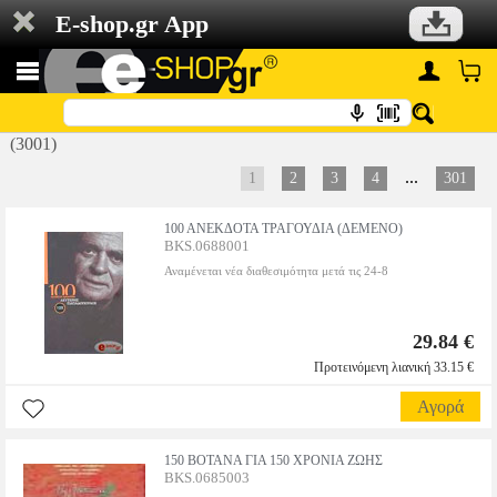
E-shop.gr App
(3001)
...
1
2
3
4
301
100 ΑΝΕΚΔΟΤΑ ΤΡΑΓΟΥΔΙΑ (ΔΕΜΕΝΟ)
BKS.0688001
Αναμένεται νέα διαθεσιμότητα μετά τις 24-8
29.84 €
Προτεινόμενη λιανική 33.15 €
Αγορά
150 ΒΟΤΑΝΑ ΓΙΑ 150 ΧΡΟΝΙΑ ΖΩΗΣ
BKS.0685003