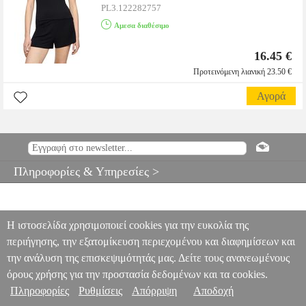
PL3.122282757
Αμεσα διαθέσιμο
16.45 €
Προτεινόμενη λιανική 23.50 €
Αγορά
Πληροφορίες & Υπηρεσίες >
Η ιστοσελίδα χρησιμοποιεί cookies για την ευκολία της
περιήγησης, την εξατομίκευση περιεχομένου και διαφημίσεων και
την ανάλυση της επισκεψιμότητάς μας. Δείτε τους ανανεωμένους
όρους χρήσης για την προστασία δεδομένων και τα cookies.
Πληροφορίες
Ρυθμίσεις
Απόρριψη
Αποδοχή