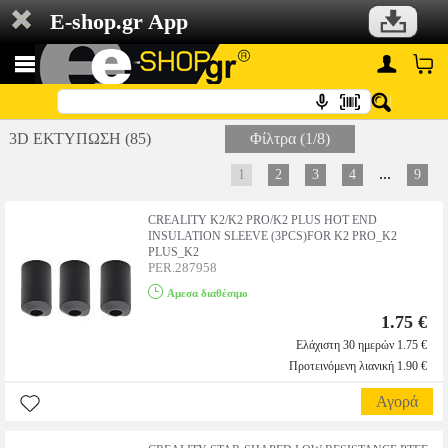
E-shop.gr App
3D ΕΚΤΥΠΩΣΗ (85)
Φίλτρα (1/8)
...
1
2
3
4
9
CREALITY K2/K2 PRO/K2 PLUS HOT END
INSULATION SLEEVE (3PCS)FOR K2 PRO_K2
PLUS_K2
PER.287958
Αμεσα διαθέσιμο
1.75 €
Ελάχιστη 30 ημερών 1.75 €
Προτεινόμενη λιανική 1.90 €
Αγορά