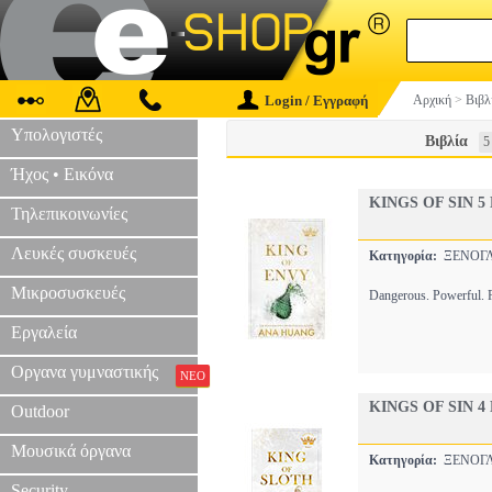
Login / Εγγραφή
Αρχική
>
Βιβλ
Υπολογιστές
Βιβλία
5
Ήχος • Εικόνα
KINGS OF SIN 5
Τηλεπικοινωνίες
Λευκές συσκευές
Κατηγορία:
ΞΕΝΟΓΛ
Μικροσυσκευές
Dangerous. Powerful. R
Εργαλεία
Οργανα γυμναστικής
ΝΕΟ
KINGS OF SIN 4
Outdoor
Μουσικά όργανα
Κατηγορία:
ΞΕΝΟΓΛ
Security