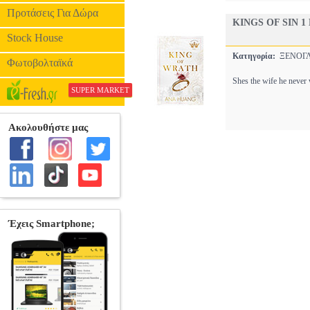
Προτάσεις Για Δώρα
KINGS OF SIN 
Stock House
Κατηγορία:
ΞΕΝΟΓΛ
Φωτοβολταϊκά
Shes the wife he neve
SUPER MARKET