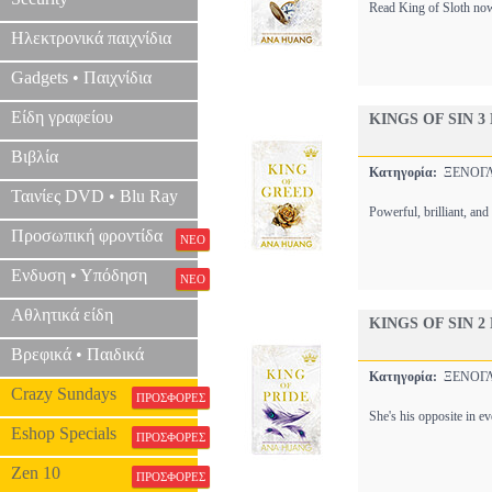
Read King of Sloth now
Ηλεκτρονικά παιχνίδια
Gadgets • Παιχνίδια
Είδη γραφείου
KINGS OF SIN 3
Βιβλία
Κατηγορία:
ΞΕΝΟΓΛ
Ταινίες DVD • Blu Ray
Powerful, brilliant, a
Προσωπική φροντίδα
ΝΕΟ
Ενδυση • Υπόδηση
ΝΕΟ
Αθλητικά είδη
KINGS OF SIN 2
Βρεφικά • Παιδικά
Κατηγορία:
ΞΕΝΟΓΛ
Crazy Sundays
ΠΡΟΣΦΟΡΕΣ
She's his opposite in e
Eshop Specials
ΠΡΟΣΦΟΡΕΣ
Zen 10
ΠΡΟΣΦΟΡΕΣ