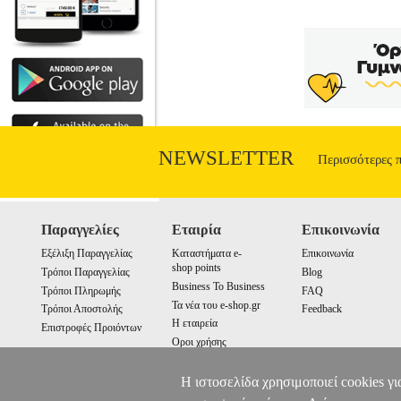
NEWSLETTER
Περισσότερες 
Παραγγελίες
Εταιρία
Επικοινωνία
Εξέλιξη Παραγγελίας
Καταστήματα e-
Επικοινωνία
shop points
Τρόποι Παραγγελίας
Blog
Business To Business
Τρόποι Πληρωμής
FAQ
Τα νέα του e-shop.gr
Τρόποι Αποστολής
Feedback
Η εταιρεία
Επιστροφές Προιόντων
Οροι χρήσης
Cookies
Η ιστοσελίδα χρησιμοποιεί cookies γι