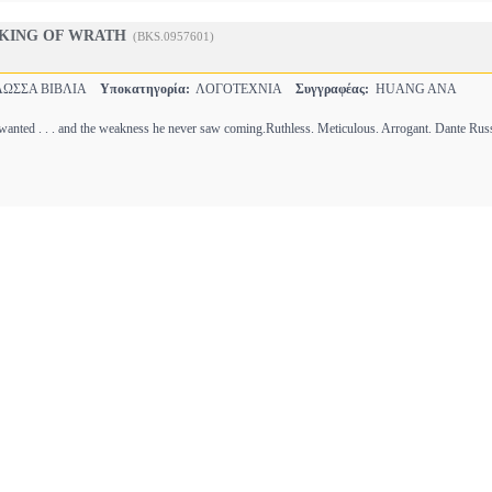
1 KING OF WRATH
(BKS.0957601)
ΩΣΣΑ ΒΙΒΛΙΑ
Υποκατηγορία:
ΛΟΓΟΤΕΧΝΙΑ
Συγγραφέας:
HUANG ANA
r wanted . . . and the weakness he never saw coming.Ruthless. Meticulous. Arrogant. Dante Ru