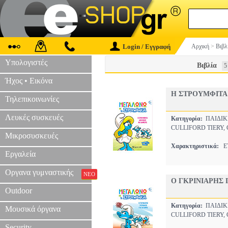
Login / Εγγραφή
Αρχική
>
Βιβλ
Υπολογιστές
Βιβλία
5
Ήχος • Εικόνα
Η ΣΤΡΟΥΜΦΙΤΑ 
Τηλεπικοινωνίες
Λευκές συσκευές
Κατηγορία:
ΠΑΙΔΙ
CULLIFORD TIERY,
Μικροσυσκευές
Χαρακτηριστικά:
ΕΤ
Εργαλεία
Οργανα γυμναστικής
ΝΕΟ
Ο ΓΚΡΙΝΙΑΡΗΣ 
Outdoor
Κατηγορία:
ΠΑΙΔΙ
Μουσικά όργανα
CULLIFORD TIERY,
Security