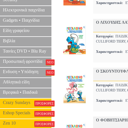
Χαρακτηριστικά:
ΕΤ
Ηλεκτρονικά παιχνίδια
Gadgets • Παιχνίδια
Ο ΛΙΧΟΥΔΗΣ ΛΑ
Είδη γραφείου
Κατηγορία:
ΠΑΙΔΙ
Βιβλία
CULLIFORD TIERY,
Ταινίες DVD • Blu Ray
Χαρακτηριστικά:
ΕΤ
Προσωπική φροντίδα
ΝΕΟ
Ενδυση • Υπόδηση
Ο ΣΚΟΥΝΤΟΥΦΛ
ΝΕΟ
Αθλητικά είδη
Κατηγορία:
ΠΑΙΔΙ
CULLIFORD TIERY,
Βρεφικά • Παιδικά
Χαρακτηριστικά:
ΕΤ
Crazy Sundays
ΠΡΟΣΦΟΡΕΣ
Eshop Specials
ΠΡΟΣΦΟΡΕΣ
Ο ΦΟΒΗΤΣΙΑΡΗ
Zen 10
ΠΡΟΣΦΟΡΕΣ