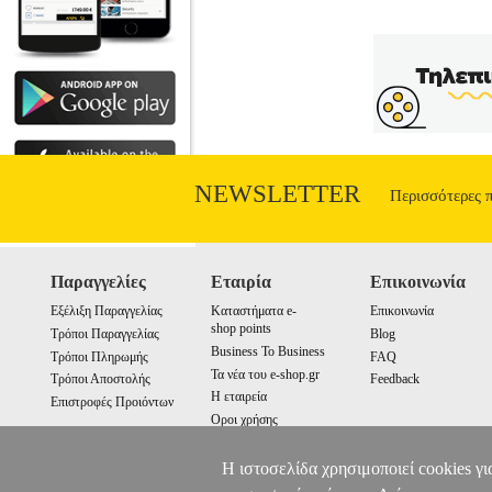
NEWSLETTER
Περισσότερες 
Παραγγελίες
Εταιρία
Επικοινωνία
Εξέλιξη Παραγγελίας
Καταστήματα e-
Επικοινωνία
shop points
Τρόποι Παραγγελίας
Blog
Business To Business
Τρόποι Πληρωμής
FAQ
Τα νέα του e-shop.gr
Τρόποι Αποστολής
Feedback
Η εταιρεία
Επιστροφές Προιόντων
Οροι χρήσης
Cookies
Η ιστοσελίδα χρησιμοποιεί cookies γι