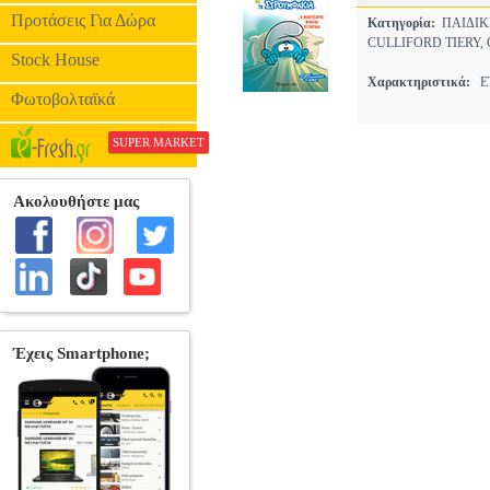
Προτάσεις Για Δώρα
Κατηγορία:
ΠΑΙΔΙ
CULLIFORD TIERY,
Stock House
Χαρακτηριστικά:
ΕΤ
Φωτοβολταϊκά
SUPER MARKET