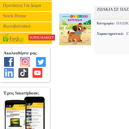
Προτάσεις Για Δώρα
ΖΩΑΚΙΑ ΣΕ ΠΑΖ
Stock House
Κατηγορία:
ΠΑΙΔΙ
Φωτοβολταϊκά
Χαρακτηριστικά:
ΕΤ
SUPER MARKET