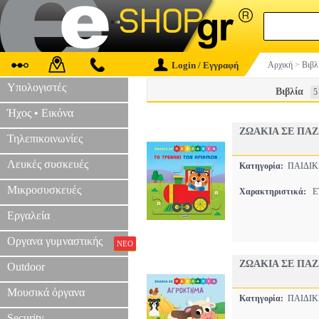
Login / Εγγραφή
Αρχική
>
Βιβλ
Υπολογιστές
Βιβλία
5
Ήχος • Εικόνα
ΖΩΑΚΙΑ ΣΕ ΠΑΖ
Τηλεπικοινωνίες
Λευκές συσκευές
Κατηγορία:
ΠΑΙΔΙ
Μικροσυσκευές
Χαρακτηριστικά:
ΕΤ
Εργαλεία
Οργανα γυμναστικής
ΝΕΟ
ΖΩΑΚΙΑ ΣΕ ΠΑ
Outdoor
Μουσικά όργανα
Κατηγορία:
ΠΑΙΔΙ
Security