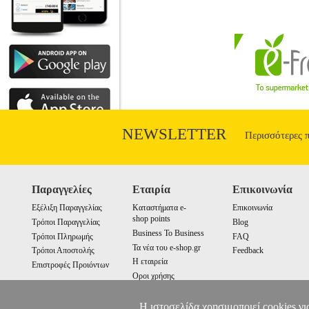
NEWSLETTER
Περισσότερες 
Παραγγελίες
Εταιρία
Επικοινωνία
Εξέλιξη Παραγγελίας
Καταστήματα e-
Επικοινωνία
shop points
Τρόποι Παραγγελίας
Blog
Business To Business
Τρόποι Πληρωμής
FAQ
Τα νέα του e-shop.gr
Τρόποι Αποστολής
Feedback
Η εταιρεία
Επιστροφές Προιόντων
Οροι χρήσης
Cookies
Η ιστοσελίδα χρησιμοποιεί cookies γι