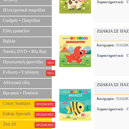
Χαρακτηριστικά:
ΕΤ
Ηλεκτρονικά παιχνίδια
Gadgets • Παιχνίδια
Είδη γραφείου
ΖΩΑΚΙΑ ΣΕ ΠΑΖ
Βιβλία
Κατηγορία:
ΠΑΙΔΙ
Ταινίες DVD • Blu Ray
Χαρακτηριστικά:
ΕΤ
Προσωπική φροντίδα
ΝΕΟ
Ενδυση • Υπόδηση
ΝΕΟ
Αθλητικά είδη
ΖΩΑΚΙΑ ΣΕ ΠΑ
Βρεφικά • Παιδικά
Κατηγορία:
ΠΑΙΔΙ
Crazy Sundays
ΠΡΟΣΦΟΡΕΣ
Χαρακτηριστικά:
ΕΤ
Eshop Specials
ΠΡΟΣΦΟΡΕΣ
Zen 10
ΠΡΟΣΦΟΡΕΣ