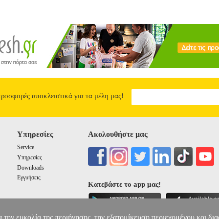
προσφορές αποκλειστικά για τα μέλη μας!
Υπηρεσίες
Ακολουθήστε μας
Service
Υπηρεσίες
Downloads
Εγγυήσεις
Κατεβάστε το app μας!
α την ευκολία της περιήγησης, την εξατομίκευση περιεχομένου και δι