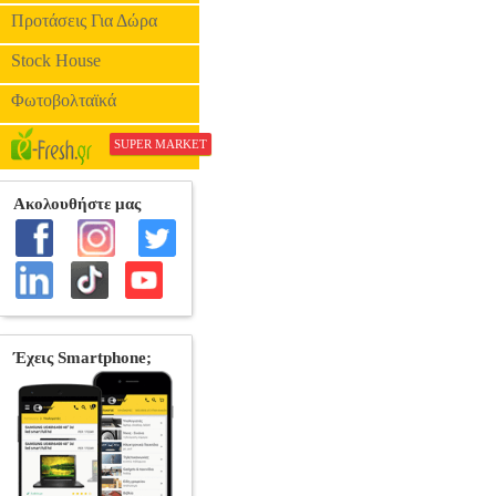
Προτάσεις Για Δώρα
Stock House
Φωτοβολταϊκά
SUPER MARKET