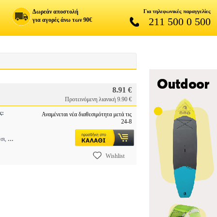
Δωρεάν αποστολή
Για τηλεφωνικές παραγγελίες
211 500 0 500
για αγορές άνω των 90€
8.91 €
Προτεινόμενη λιανική 9.90 €
ς:
Αναμένεται νέα διαθεσιμότητα μετά τις
24-8
...
τσι,
Wishlist