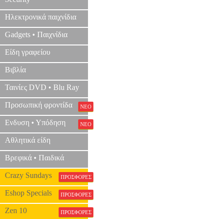
Ηλεκτρονικά παιχνίδια
Gadgets • Παιχνίδια
Είδη γραφείου
Βιβλία
Ταινίες DVD • Blu Ray
Προσωπική φροντίδα
ΝΕΟ
Ενδυση • Υπόδηση
ΝΕΟ
Αθλητικά είδη
Βρεφικά • Παιδικά
Crazy Sundays
ΠΡΟΣΦΟΡΕΣ
Eshop Specials
ΠΡΟΣΦΟΡΕΣ
Zen 10
ΠΡΟΣΦΟΡΕΣ