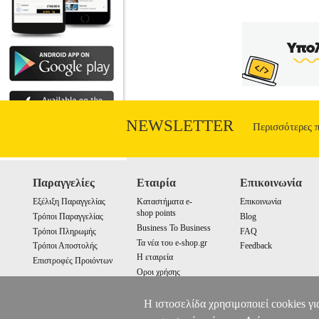
NEWSLETTER
Περισσότερες 
Παραγγελίες
Εταιρία
Επικοινωνία
Εξέλιξη Παραγγελίας
Καταστήματα e-
Επικοινωνία
shop points
Τρόποι Παραγγελίας
Blog
Business To Business
Τρόποι Πληρωμής
FAQ
Τα νέα του e-shop.gr
Τρόποι Αποστολής
Feedback
Η εταιρεία
Επιστροφές Προιόντων
Οροι χρήσης
Cookies
Η ιστοσελίδα χρησιμοποιεί cookies γι