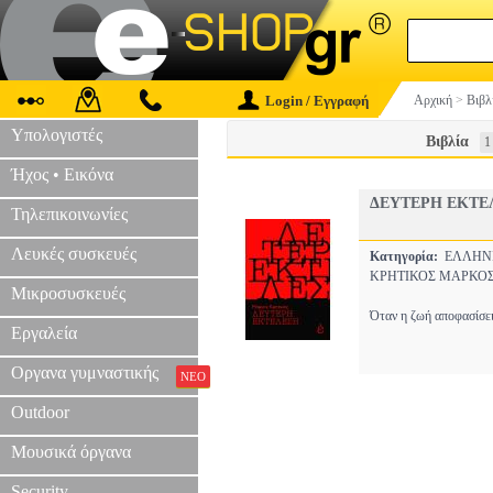
Login / Εγγραφή
Αρχική
>
Βιβλ
Υπολογιστές
Βιβλία
1
Ήχος • Εικόνα
ΔΕΥΤΕΡΗ ΕΚΤΕ
Τηλεπικοινωνίες
Λευκές συσκευές
Κατηγορία:
ΕΛΛΗΝ
ΚΡΗΤΙΚΟΣ ΜΑΡΚΟ
Μικροσυσκευές
Όταν η ζωή αποφασίσει 
Εργαλεία
Οργανα γυμναστικής
ΝΕΟ
Outdoor
Μουσικά όργανα
Security