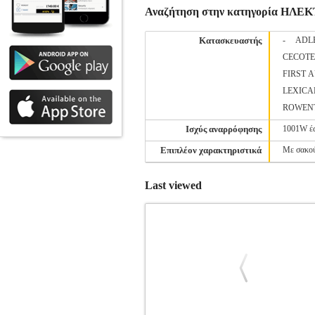
Αναζήτηση στην κατηγορία ΗΛ
Κατασκευαστής
-
ADL
CECOT
FIRST 
LEXICA
ROWEN
Ισχύς αναρρόφησης
1001W έ
Επιπλέον χαρακτηριστικά
Με σακο
Last viewed