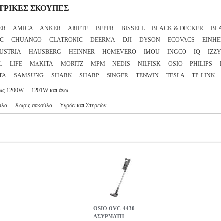
ΕΚΤΡΙΚΕΣ ΣΚΟΥΠΕΣ
ER
AMICA
ANKER
ARIETE
BEPER
BISSELL
BLACK & DECKER
BL
EC
CHUANGO
CLATRONIC
DEERMA
DJI
DYSON
ECOVACS
EINHE
AUSTRIA
HAUSBERG
HEINNER
HOMEVERO
IMOU
INGCO
IQ
IZZY
L
LIFE
MAKITA
MORITZ
MPM
NEDIS
NILFISK
OSIO
PHILIPS
TA
SAMSUNG
SHARK
SHARP
SINGER
TENWIN
TESLA
TP-LINK
ως 1200W
1201W και άνω
ύλα
Χωρίς σακούλα
Υγρών και Στερεών
OSIO OVC-4430
AΣΥΡΜΑΤΗ