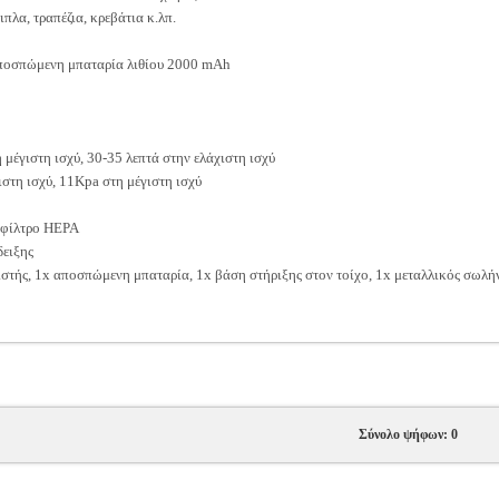
ιπλα, τραπέζια, κρεβάτια κ.λπ.
ποσπώμενη μπαταρία λιθίου 2000 mAh
 μέγιστη ισχύ, 30-35 λεπτά στην ελάχιστη ισχύ
στη ισχύ, 11Kpa στη μέγιστη ισχύ
 φίλτρο HEPA
δειξης
στής, 1x αποσπώμενη μπαταρία, 1x βάση στήριξης στον τοίχο, 1x μεταλλικός σωλήν
Σύνολο ψήφων: 0