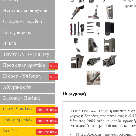
Προτεινό
Ηλεκτρονικά παιχνίδια
Gadgets • Παιχνίδια
Είδη γραφείου
Βιβλία
Ταινίες DVD • Blu Ray
Προσωπική φροντίδα
ΝΕΟ
Ενδυση • Υπόδηση
ΝΕΟ
Αθλητικά είδη
Περιγραφή
Βρεφικά • Παιδικά
Crazy Sundays
ΠΡΟΣΦΟΡΕΣ
Η Osio OVC-4430 είναι η απόλυτη λύση γ
χειρός ή δαπέδου, προσφέροντας ευελιξ
Eshop Specials
διάρκειας 2000 mAh, η οποία προσφέρ
ΠΡΟΣΦΟΡΕΣ
εντυπωσιάζει με την απόδοσή της και τον
Zen 10
ΠΡΟΣΦΟΡΕΣ
Τύπος:
Ασύρματη επαναφορτιζόμενη σ