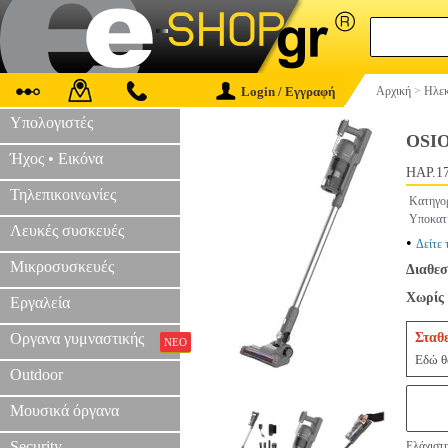
Login / Εγγραφή
Αρχική
>
Ηλεκ
Υπολογιστές
OSI
Ήχος • Εικόνα
HAP.1
Τηλεπικοινωνίες
Κατηγο
Υποκατ
Λευκές συσκευές
•
Δείτε 
Μικροσυσκευές
Διαθεσ
Χωρίς 
Εργαλεία
Οργανα γυμναστικής
Σταθ
ΝΕΟ
Εδώ θα
Outdoor
Μουσικά όργανα
Security
Ελάχιστ