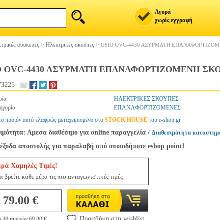
Αγορά
χωρίς εγγραφή
τρικές συσκευές
>
Ηλεκτρικές σκούπες
>
OSIO OVC-4430 AΣΥΡΜΑΤΗ ΕΠΑΝΑΦΟΡΤΙΖΟΜΕ
O OVC-4430 AΣΥΡΜΑΤΗ ΕΠΑΝΑΦΟΡΤΙΖΟΜΕΝΗ ΣΚΟΥ
73225
ρία
ΗΛΕΚΤΡΙΚΕΣ ΣΚΟΥΠΕΣ
ηγορία
ΕΠΑΝΑΦΟΡΤΙΖΟΜΕΝΕΣ
το προιόν αυτό ελαφρώς μεταχειρισμένο στο
STOCK HOUSE
του e-shop.gr
ιμότητα: Αμεσα διαθέσιμο για online παραγγελία
/
Διαθεσιμότητα καταστημ
έξοδα αποστολής για παραλαβή από οποιοδήποτε eshop point!
ερά Χαμηλές Τιμές!
 βρείτε κάθε μέρα τις πιο ανταγωνιστικές τιμές
79.00 €
Προσθήκη στη wishlist
η 30 ημερών 69.80 €