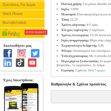
Ιδανική χρήση:
Για χαλιά, δάπεδα, έπ
Προτάσεις Για Δώρα
Ισχύς:
130W
Stock House
Μπαταρία:
Επαναφορτιζόμενη και α
Τάση:
22.2V
Φωτοβολταϊκά
Χρόνος φόρτισης:
4-5 ώρες
Έλεγχος ταχύτητας:
2 ταχύτητες
SUPER MARKET
Χρόνος λειτουργίας:
15-20 λεπτά στη
Ισχύς αναρρόφησης:
6Kpa στην ελάχι
Χωρητικότητα δεξαμενής:
0,4L
Φίλτρο:
Αποσπώμενο και πλενόμενο
Ένδειξη μπαταρίας:
Με 3 επίπεδα έν
Περιεχόμενα Συσκευασίας:
1x φορτι
βουρτσάκι, 1x ακροφύσιο, 1x πέλμα.
Εγγύηση:
2 χρόνια.
DOA 7 ημερών
Βαθμολογία & Σχόλια προιόντος