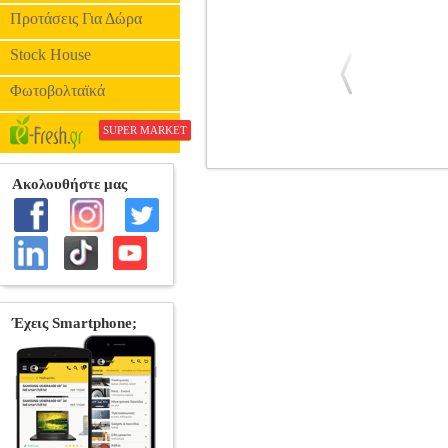
Προτάσεις Για Δώρα
Stock House
Φωτοβολταϊκά
SUPER MARKET
ΠΑΝΑΓΙΩΤΗΣ ΛΑΛΕΖΑΣ - ΟΙ Φ
LEGEND-VIRUS-IMPACT
Ε
ΕΛΛΗΝΙΚΗ ΜΟΥΣΙΚΗ Παραγωγή: 
ΣΥΝΘΕΤΕΣ 1. Οι φίλοι μου όταν 
(Παραδοσιακό Πάρου)11. Ένα τρεχαντηρ
Νάξου)4. ’νω μέρα (Παραδοσιακό
(Παραδοσιακό Κύθνου)6. Ο Φασόλης (
Της τριανταφυλλιάς τα φύλλα (Παραδοσ
(Παραδοσιακό Μυκό