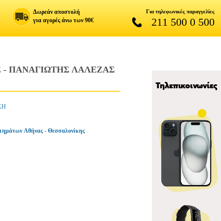
Δωρεάν αποστολή
Για τηλεφωνικές παραγγελίες
211 500 0 500
για αγορές άνω των 90€
Ε - ΠΑΝΑΓΙΩΤΗΣ ΛΑΛΕΖΑΣ
ΚΗ
τημάτων Αθήνας - Θεσσαλονίκης