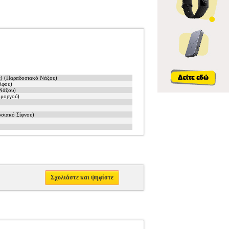
α) (Παραδοσιακό Νάξου)
ίφου)
Νάξου)
Αμοργού)
οσιακό Σίφνου)
Σχολιάστε και ψηφίστε