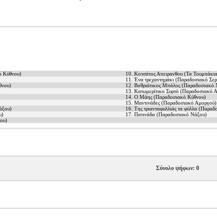
ό Κύθνου)
10. Κοτσάτος Απειρανθου (Τα Τουμπάκι
11. Ένα τρεχαντηράκι (Παραδοσιακό Σερ
θνου)
12. Βοθριάτικος Μπάλος (Παραδοσιακό 
13. Κατωμερίτικο Συρτό (Παραδοσιακό 
14. Ο Μάης (Παραδοσιακό Κύθνου)
15. Μαντινάδες (Παραδοσιακό Αμοργού)
άξου)
16. Της τριανταφυλλιάς τα φύλλα (Παραδ
υ)
17. Πατινάδα (Παραδοσιακό Νάξου)
ου)
Σύνολο ψήφων: 0