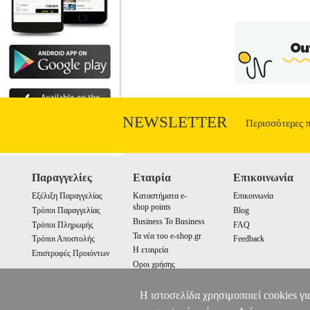
NEWSLETTER
Περισσότερες 
Παραγγελίες
Εταιρία
Επικοινωνία
Εξέλιξη Παραγγελίας
Καταστήματα e-
Επικοινωνία
shop points
Τρόποι Παραγγελίας
Blog
Business To Business
Τρόποι Πληρωμής
FAQ
Τα νέα του e-shop.gr
Τρόποι Αποστολής
Feedback
Η εταιρεία
Επιστροφές Προιόντων
Οροι χρήσης
Cookies
Η ιστοσελίδα χρησιμοποιεί cookies γι