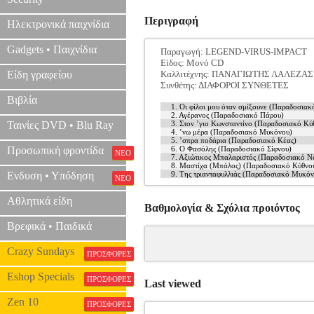
Περιγραφή
Ηλεκτρονικά παιχνίδια
Gadgets • Παιχνίδια
Παραγωγή: LEGEND-VIRUS-IMPACT
Είδος: Μονό CD
Είδη γραφείου
Καλλιτέχνης: ΠΑΝΑΓΙΩΤΗΣ ΛΑΛΕΖΑΣ
Συνθέτης: ΔΙΑΦΟΡΟΙ ΣΥΝΘΕΤΕΣ
Βιβλία
1. Οι φίλοι μου όταν σμίξουνε (Παραδοσιακ
2. Αγέρανος (Παραδοσιακό Πάρου)
Ταινίες DVD • Blu Ray
3. Στον ’γιο Κωνσταντίνο (Παραδοσιακό Κύ
4. ’νω μέρα (Παραδοσιακό Μυκόνου)
5. ’σπρα ποδάρια (Παραδοσιακό Κέας)
Προσωπική φροντίδα
6. Ο Φασόλης (Παραδοσιακό Σίφνου)
ΝΕΟ
7. Αξιώτικος Μπαλαριστός (Παραδοσιακό Ν
8. Μαστίχα (Μπάλος) (Παραδοσιακό Κύθνο
Ενδυση • Υπόδηση
9. Της τριανταφυλλιάς (Παραδοσιακό Μυκόν
ΝΕΟ
Αθλητικά είδη
Βαθμολογία & Σχόλια προιόντος
Βρεφικά • Παιδικά
Crazy Sundays
ΠΡΟΣΦΟΡΕΣ
Eshop Specials
ΠΡΟΣΦΟΡΕΣ
Last viewed
Zen 10
ΠΡΟΣΦΟΡΕΣ