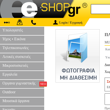
Login / Εγγραφή
Υπολογιστές
ΠΑ
Ήχος • Εικόνα
MU
Τηλεπικοινωνίες
Κατ
Λευκές συσκευές
Υπο
Δια
Μικροσυσκευές
Χωρ
Εργαλεία
Σ
Οργανα γυμναστικής
ΝΕΟ
Εδ
Outdoor
Μουσικά όργανα
Προτ
Security