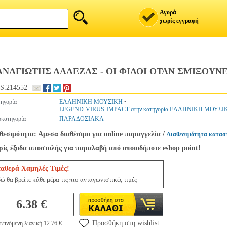
Αγορά
χωρίς εγγραφή
ΝΑΓΙΩΤΗΣ ΛΑΛΕΖΑΣ - ΟΙ ΦΙΛΟΙ ΟΤΑΝ ΣΜΙΞΟΥΝ
S.214552
ηγορία
ΕΛΛΗΝΙΚΗ ΜΟΥΣΙΚΗ
•
LEGEND-VIRUS-IMPACT στην κατηγορία ΕΛΛΗΝΙΚΗ ΜΟΥΣΙ
κατηγορία
ΠΑΡΑΔΟΣΙΑΚΑ
θεσιμότητα: Αμεσα διαθέσιμο για online παραγγελία
/
Διαθεσιμότητα κατασ
ίς έξοδα αποστολής για παραλαβή από οποιοδήποτε eshop point!
ταθερά Χαμηλές Τιμές!
ώ θα βρείτε κάθε μέρα τις πιο ανταγωνιστικές τιμές
6.38 €
Προσθήκη στη wishlist
εινόμενη λιανική 12.76 €