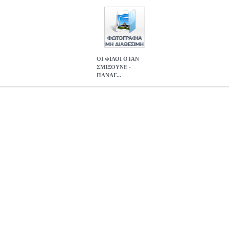
ΟΙ ΦΙΛΟΙ ΟΤΑΝ
ΣΜΙΞΟΥΝΕ -
ΠΑΝΑΓ...
ΙΛΟΙ ΟΤΑΝ ΣΜΙΞΟΥΝΕ - ΠΑΝΑΓΙΩΤΗΣ ΛΑΛΕΖΑΣ
MUS.21455
ΛΛΗΝΙΚΗ ΜΟΥΣΙΚΗ
Κατηγορία: ΕΛΛΗΝΙΚΗ ΜΟΥΣΙΚΗ •LEGEN
LEGEND-VIRUS-IMPACT Είδος: Μονό CD Καλλιτέχνης: ΠΑΝΑ
σμίξουνε (Παραδοσιακό Κύθνου)10. Κοτσάτος Απειρανθου (Τα Τουμ
άκι (Παραδοσιακό Σερίφου)3. Στον ’γιο Κωνσταντίνο (Παραδοσιακό
 Μυκόνου)13. Κατωμερίτικο Συρτό (Παραδοσιακό Αμοργού)5. ’σπρα
Παραδοσιακό Σίφνου)15. Μαντινάδες (Παραδοσιακό Αμοργού)7. Αξι
ιακό Σίφνου)8. Μαστίχα (Μπάλος) (Παραδοσιακό Κύθνου)17. Πατινά
νου)
ΠΑΝΑΓΙΩΤΗΣ ΛΑΛΕΖΑΣ - ΟΙ ΦΙΛΟΙ ΟΤΑΝ ΣΜΙΞΟΥΝΕ -
6.38