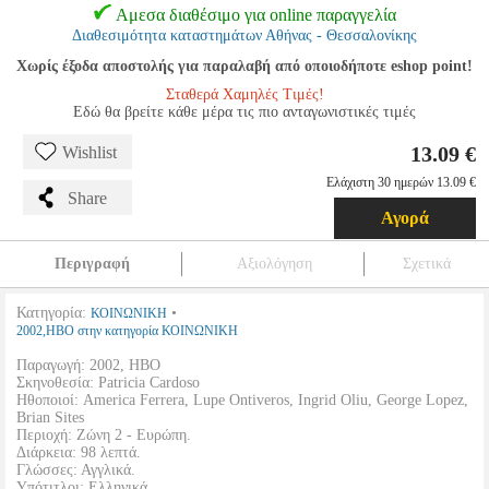
Αμεσα διαθέσιμο για online παραγγελία
Διαθεσιμότητα καταστημάτων Αθήνας - Θεσσαλονίκης
Χωρίς έξοδα αποστολής για παραλαβή από οποιοδήποτε eshop point!
Σταθερά Χαμηλές Τιμές!
Εδώ θα βρείτε κάθε μέρα τις πιο ανταγωνιστικές τιμές
13.09 €
Wishlist
Ελάχιστη 30 ημερών 13.09 €
Share
Αγορά
Περιγραφή
Αξιολόγηση
Σχετικά
Κατηγορία:
•
ΚΟΙΝΩΝΙΚΗ
2002,HBO στην κατηγορία ΚΟΙΝΩΝΙΚΗ
Παραγωγή: 2002, HBO
Σκηνοθεσία: Patricia Cardoso
Ηθοποιοί: America Ferrera, Lupe Ontiveros, Ingrid Oliu, George Lopez,
Brian Sites
Περιοχή: Ζώνη 2 - Ευρώπη.
Διάρκεια: 98 λεπτά.
Γλώσσες: Αγγλικά.
Υπότιτλοι: Ελληνικά.