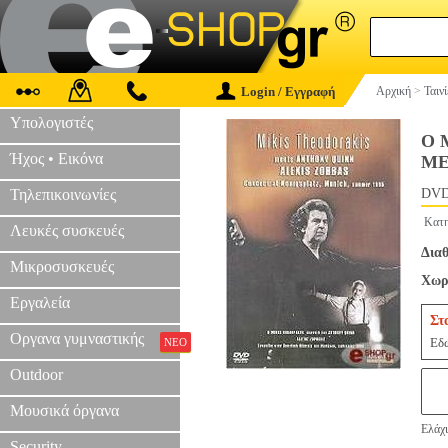
Login / Εγγραφή
Αρχική
>
Ταιν
Υπολογιστές
Ο 
Ήχος • Εικόνα
ME
Τηλεπικοινωνίες
DVD
Κατη
Λευκές συσκευές
Διαθ
Μικροσυσκευές
Χωρί
Εργαλεία
Στ
Οργανα γυμναστικής
Εδώ
ΝΕΟ
Outdoor
Μουσικά όργανα
Ελάχι
Security