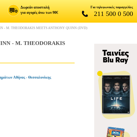
Δωρεάν αποστολή
Για τηλεφωνικές παραγγελίες
211 500 0 500
για αγορές άνω των 90€
N - M. THEODORAKIS MEETS ANTHONY QUINN (DVD)
NN - M. THEODORAKIS
ημάτων Αθήνας - Θεσσαλονίκης