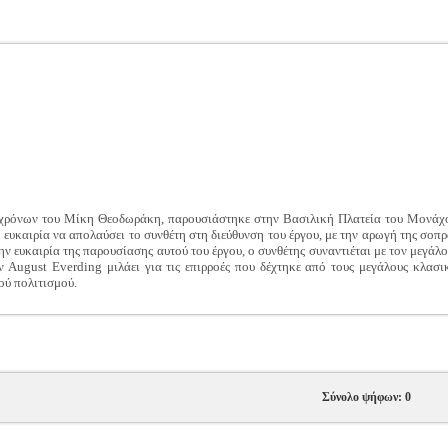
χρόνων του Μίκη Θεοδωράκη, παρουσιάστηκε στην Βασιλική Πλατεία του Μονάχου
 ευκαιρία να απολαύσει το συνθέτη στη διεύθυνση του έργου, με την αρωγή της σο
ν ευκαιρία της παρουσίασης αυτού του έργου, ο συνθέτης συναντιέται με τον μεγ
ν August Everding μιλάει για τις επιρροές που δέχτηκε από τους μεγάλους κλασι
ού πολιτισμού.
Σύνολο ψήφων: 0