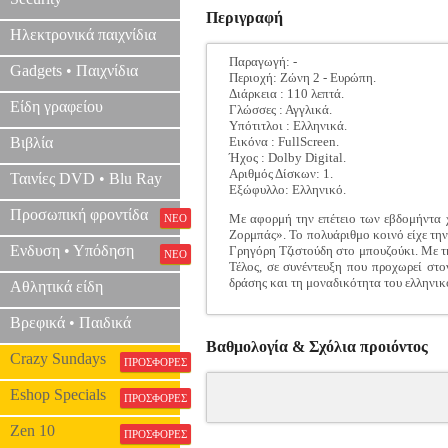
Περιγραφή
Ηλεκτρονικά παιχνίδια
Παραγωγή: -
Gadgets • Παιχνίδια
Περιοχή: Ζώνη 2 - Ευρώπη.
Διάρκεια : 110 λεπτά.
Είδη γραφείου
Γλώσσες : Αγγλικά.
Υπότιτλοι : Ελληνικά.
Βιβλία
Εικόνα : FullScreen.
Ήχος : Dolby Digital.
Αριθμός Δίσκων: 1.
Ταινίες DVD • Blu Ray
Εξώφυλλο: Ελληνικό.
Προσωπική φροντίδα
Με αφορμή την επέτειο των εβδομήντα 
ΝΕΟ
Ζορμπάς». Το πολυάριθμο κοινό είχε την
Ενδυση • Υπόδηση
Γρηγόρη Τζιστούδη στο μπουζούκι. Με τη
ΝΕΟ
Τέλος, σε συνέντευξη που προχωρεί στο
δράσης και τη μοναδικότητα του ελληνικ
Αθλητικά είδη
Βρεφικά • Παιδικά
Βαθμολογία & Σχόλια προιόντος
Crazy Sundays
ΠΡΟΣΦΟΡΕΣ
Eshop Specials
ΠΡΟΣΦΟΡΕΣ
Zen 10
ΠΡΟΣΦΟΡΕΣ