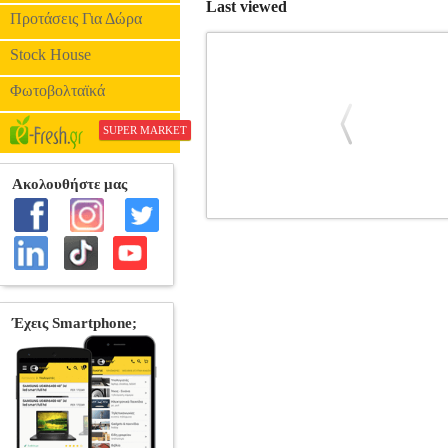
Last viewed
Προτάσεις Για Δώρα
Stock House
Φωτοβολταϊκά
SUPER MARKET
Ο ΜΙΚΗΣ ΘΕΟΔΩΡΑΚΗΣ ΣΥΝΑΝΤΑ 
-
ΜΟΥΣΙΚΗ
Κατηγορία: ΜΟΥΣΙΚΗ Παρ
FullScreen. Ήχος : Dolby Digital
παρουσιάστηκε στην Βασιλική Πλατεία
απολαύσει το συνθέτη στη διεύθυνση το
Με την ευκαιρία της παρουσίασης α
συνέντευξη που προχωρεί στον August Ev
δράσης και τη μοναδικότητα του ελληνι