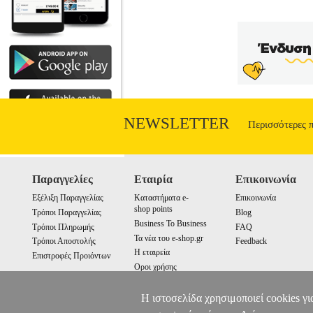
NEWSLETTER
Περισσότερες 
Παραγγελίες
Εταιρία
Επικοινωνία
Εξέλιξη Παραγγελίας
Καταστήματα e-
Επικοινωνία
shop points
Τρόποι Παραγγελίας
Blog
Business To Business
Τρόποι Πληρωμής
FAQ
Τα νέα του e-shop.gr
Τρόποι Αποστολής
Feedback
Η εταιρεία
Επιστροφές Προιόντων
Οροι χρήσης
Cookies
Η ιστοσελίδα χρησιμοποιεί cookies γι