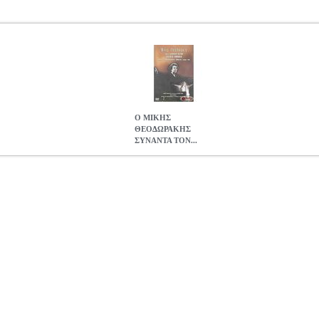
Ο ΜΙΚΗΣ
ΘΕΟΔΩΡΑΚΗΣ
ΣΥΝΑΝΤΑ ΤΟΝ...
ΤΟΝ ANTHONY QUINN - M. THEODORAKIS MEETS ANTHO
αγωγή: - Περιοχή: Ζώνη 2 - Ευρώπη. Διάρκεια : 110 λεπτά. Γλώσσες
. Αριθμός Δίσκων: 1. Εξώφυλλο: Ελληνικό. Με αφορμή την επέτειο τ
 του Μονάχου, το καλοκαίρι του 1995, το μπαλέτο «Αλέξης Ζορμπάς»
υ έργου, με την αρωγή της σοπράνο Ελένης Μιχαλοπούλου στο τραγού
υτού του έργου, ο συνθέτης συναντιέται με τον μεγάλο Anthony Quin
erding μιλάει για τις επιρροές που δέχτηκε από τους μεγάλους κλασι
κού πολιτισμού.
Ο ΜΙΚΗΣ ΘΕΟΔΩΡΑΚΗΣ ΣΥΝΑΝΤΑ ΤΟΝ ANTH
ANTHONY QUINN (DVD)
16.59