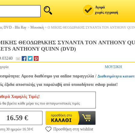
Αγορά
χωρίς εγγραφή
ίες DVD - Blu Ray
>
Μουσική
>
Ο ΜΙΚΗΣ ΘΕΟΔΩΡΑΚΗΣ ΣΥΝΑΝΤΑ ΤΟΝ ANTHONY QUIN
ΜΙΚΗΣ ΘΕΟΔΩΡΑΚΗΣ ΣΥΝΑΝΤΑ ΤΟΝ ANTHONY QUI
ETS ANTHONY QUINN (DVD)
.03240
γορία
ΜΟΥΣΙΚΗ
εσιμότητα: Αμεσα διαθέσιμο για online παραγγελία
/
Διαθεσιμότητα καταστ
ς έξοδα αποστολής για παραλαβή από οποιοδήποτε eshop point!
αθερά Χαμηλές Τιμές!
 θα βρείτε κάθε μέρα τις πιο ανταγωνιστικές τιμές
16.59 €
Προσθήκη στη wishlist
στη 30 ημερών 16.59 €