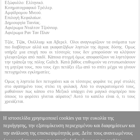
Εξώφυλλο: Ελληνικό.
Κινηματογραφικό Τρέιλερ.
Αμφίδρομου Μνεού.
Επιλογή Κεφαλαίων.
Δημιουργία Ταινίας.
Αφιέρωμα Νταλτον Τζούνιορ.
Αφιέρωμα Ραν Ταν Πλαν
Τζόε, Τζάκ, Ουίλλιαμ και Αβερελ. Ολοι αναγνωρίζουν τα ονόματα των
πιο διαβόητων αλλά και γκαφατζήδων ληστών της άγριας δύσης. Ομως
υπήρξε μια εποχή που οι τέσσερίς τους δεν μπορούσαν να κλέψουν
γλειφιτζούρι από παιδί. Κάποια στιγμή όμως αποφασίζουν να ληστέψουν
την τράπεζα της πόλης Gultch. Κατά βάθος επιθυμούν να εντυπωσιάσουν
τη μητέρα τους, που τους έχει πετάξει έξω από το σπίτι μέχρι να γίνουν
πετυχημένοι εγκληματίες.
Ομως η ληστεία δεν πετυχαίνει και οι τέσσερις φοράνε τις ριγέ στολές
στο αγαπημένο τους στέκι τη φυλακή. Από το συγκρατούμενό τους,
μαθαίνουν πως κάπου στο Μεξικό υπάρχει ένα μαγικό σομπρέρο που
όποιος το φορέσει γίνεται αόρατος! Αυτό το καπέλο είναι ό, τι τους
χρειάζεται.
Η ιστοσελίδα χρησιμοποιεί cookies για την ευκολία της
Ο σχολιασμός της ταινίας έγινε από το
περιήγησης, την εξατομίκευση περιεχομένου και διαφημίσεων και
την ανάλυση της επισκεψιμότητάς μας. Δείτε τους ανανεωμένους
ΝΤΑΛΤΟΝΣ - LES DALTON (DVD)
DVD.03909
DVD.03909