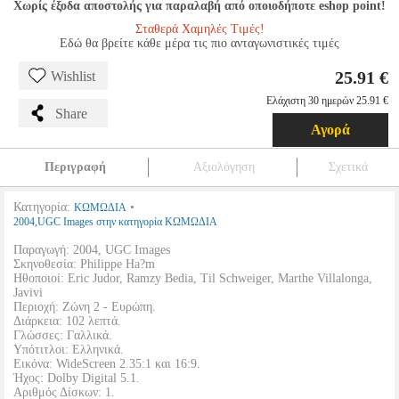
Χωρίς έξοδα αποστολής για παραλαβή από οποιοδήποτε eshop point!
Σταθερά Χαμηλές Τιμές!
Εδώ θα βρείτε κάθε μέρα τις πιο ανταγωνιστικές τιμές
25.91 €
Wishlist
Ελάχιστη 30 ημερών 25.91 €
Share
Αγορά
Περιγραφή
Αξιολόγηση
Σχετικά
Κατηγορία:
•
ΚΩΜΩΔΙΑ
2004,UGC Images στην κατηγορία ΚΩΜΩΔΙΑ
Παραγωγή: 2004, UGC Images
Σκηνοθεσία: Philippe Ha?m
Ηθοποιοί: Eric Judor, Ramzy Bedia, Til Schweiger, Marthe Villalonga,
Javivi
Περιοχή: Ζώνη 2 - Ευρώπη.
Διάρκεια: 102 λεπτά.
Γλώσσες: Γαλλικά.
Υπότιτλοι: Ελληνικά.
Εικόνα: WideScreen 2.35:1 και 16:9.
Ήχος: Dolby Digital 5.1.
Αριθμός Δίσκων: 1.